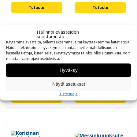
Tutustu
Tutustu
Hallinnoi evästeiden
suostumusta
Käytämme evästeitä, tallentaaksemme ja/tai käyttääksemme laitetietoja.
Näiden tekniikoiden hyväksyminen antaa meille mahdollisuuden
käsitellä tietoja, kuten selauskäyttäytymistä tai yksilöllisiä tunnuksia.
Voit
muuttaa
valintojasi
asetuksista
.
Hyväksy
Juotostahna 50g
Koritinan
Näytä asetukset
pohjustusaine 0,25kg
Tietosuoja
Tutustu
Tutustu