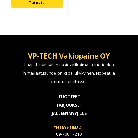
Tutustu
VP-TECH Vakiopaine OY
Laaja hitsausalan tuotevalikoima ja tuotteiden
hinta/laatusuhde on kilpailukykyinen. Nopeat ja
varmat toimitukset.
TUOTTEET
TARJOUKSET
JÄLLEENMYYJILLE
YHTEYSTIEDOT
09-70017210