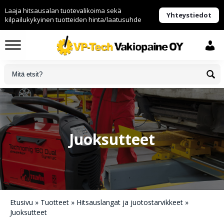
Laaja hitsausalan tuotevalikoima sekä
Yhteystiedot
kilpailukykyinen tuotteiden hinta/laatusuhde
Juoksutteet
Etusivu
»
Tuotteet
»
Hitsauslangat ja juotostarvikkeet
»
Juoksutteet