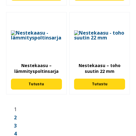
Nestekaasu –
Nestekaasu – toho
lämmityspoltinsarja
suutin 22 mm
Tutustu
Tutustu
1
2
3
4