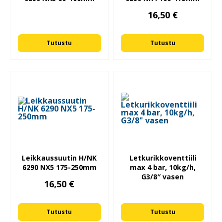
16,50
€
Tutustu
Tutustu
Leikkaussuutin H/NK
Letkurikkoventtiili
6290 NX5 175-250mm
max 4 bar, 10kg/h,
G3/8″ vasen
16,50
€
Tutustu
Tutustu