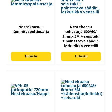
Nestekaasu –
Nestekaasu
lämmityspoltinsarja
tohosarja 600/60/
9mmx 5M + seis.tuki
+ painettava säädin,
letkurikko venttiili
Tutustu
Tutustu