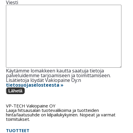
Viesti
Käytämme lomakkeen kautta saatuja tietoja
palveluidemme tarjoamiseen ja toimittamiseen.
Lisätietoja löydät Vakiopaine Oy:n
tietosuojaselosteesta »
Lähetä
VP-TECH Vakiopaine OY
Laaja hitsausalan tuotevalikoima ja tuotteiden
hinta/laatusuhde on kilpailukykyinen. Nopeat ja varmat
toimitukset.
TUOTTEET