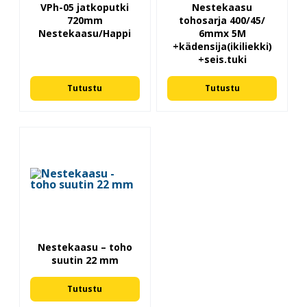
VPh-05 jatkoputki
Nestekaasu
720mm
tohosarja 400/45/
Nestekaasu/Happi
6mmx 5M
+kädensija(ikiliekki)
+seis.tuki
Tutustu
Tutustu
Nestekaasu – toho
suutin 22 mm
Tutustu