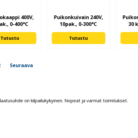
okaappi 400V,
Puikonkuivain 240V,
Puiko
ak., 0-400°C
10pak., 0-300°C
30 
Tutustu
Tutustu
2
Seuraava
/laatusuhde on kilpailukykyinen. Nopeat ja varmat toimitukset.