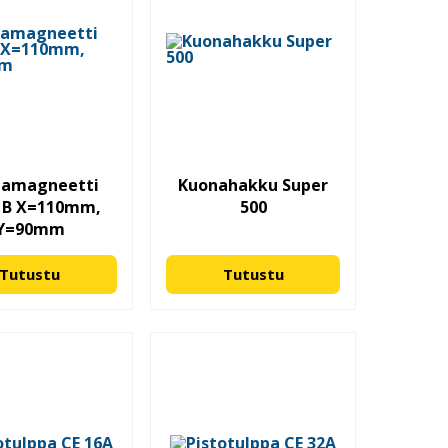
mamagneetti
Kuonahakku Super
 B X=110mm,
500
Y=90mm
Tutustu
Tutustu