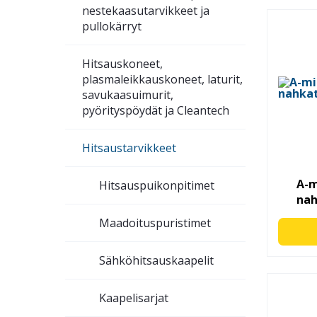
nestekaasu­tarvikkeet ja
pullokärryt
Hitsauskoneet,
plasmaleikkauskoneet, laturit,
savukaasuimurit,
pyörityspöydät ja Cleantech
Hitsaustarvikkeet
A-m
Hitsauspuikonpitimet
nah
Maadoituspuristimet
Sähköhitsauskaapelit
Kaapelisarjat