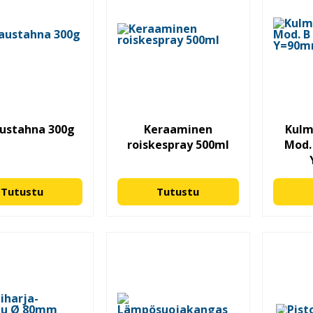
austahna 300g
Keraaminen
Kul
roiskespray 500ml
Mod.
Tutustu
Tutustu