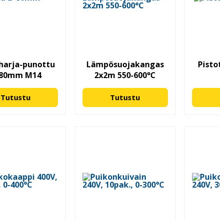
harja-punottu
Lämpösuojakangas
Pisto
 80mm M14
2x2m 550-600°C
Tutustu
Tutustu