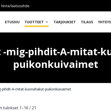
n hinta/laatusuhde
ETUSIVU
TUOTTEET
TARJOUKSET
TILAUS
YHTEY
 -mig-pihdit-A-mitat-
puikonkuivaimet
g-pihdit-A-mitat-kuonahakut-puikonkuivaimet
 tulokset 1–16 / 21