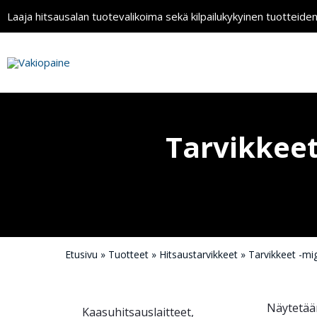
Laaja hitsausalan tuotevalikoima sekä kilpailukykyinen tuotteide
Tarvikkeet
Etusivu
»
Tuotteet
»
Hitsaustarvikkeet
»
Tarvikkeet -mi
Näytetään
Kaasuhitsaus­laitteet,