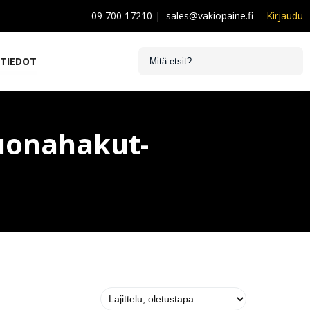
09 700 17210
|
sales@vakiopaine.fi
Kirjaudu
STIEDOT
kuonahakut-