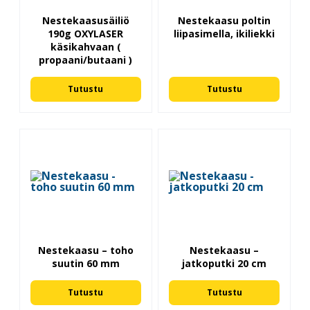
Nestekaasusäiliö
Nestekaasu poltin
190g OXYLASER
liipasimella, ikiliekki
käsikahvaan (
propaani/butaani )
Tutustu
Tutustu
Nestekaasu – toho
Nestekaasu –
suutin 60 mm
jatkoputki 20 cm
Tutustu
Tutustu