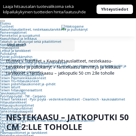
Laaja hitsausalan tuotevalikoima sekä
Yhteystiedot
kilpailukykyinen tuotteiden hinta/laatusuhde
Etusivu
Tuotteet
Kaasuhitsaus­laitteet, nestekaasu­tarvikkeet ja pullokärryt
Paineensäätimet
Painekellot ja suojakumit
Kaasuhitsaus ja leikkaus
Takatuli- ja iskusuojat sekä pikaliittimet
Kaasunsytyttimet
Hitsauspeilit
Letkut ja tarvikkeet
Pullokärryt
Pyörät pullokärryihin
Kaasuhitsauslaitepaketit
Etusivu
»
Tuotteet
»
Kaasuhitsaus­laitteet, nestekaasu­
Nestekaasu lämmitys ja leikkaus tarvikkeet
Hitsauskoneet, plasmaleikkauskoneet, laturit, savukaasuimurit, pyörityspöydät ja
tarvikkeet ja pullokärryt
»
Nestekaasu lämmitys ja leikkaus
Cleantech
Telwin MIG-hitsauskoneet
tarvikkeet
»
Nestekaasu – jatkoputki 50 cm 2:lle toholle
Telwin puikkohitsauskoneet
Telwin Plasmaleikkauskoneet
Telwin TIG-Hitsauskoneet
Telwin pistehitsauskoneet ja -pihdit
Telwin laturit
Telwin hitsausgeneraattorit
Savukaasuimurit
Pyörityspöydät - TW - Carpano
Telwin Tarvikkeet - Pyör.pöytä - vedenkiertolaitteet - Cleantech - kaukosäätimet
Hitsaustarvikkeet
Hitsauspuikonpitimet
Maadoituspuristimet
Sähköhitsauskaapelit
NESTEKAASU – JATKOPUTKI 50
Kaapelisarjat
Kone- ja kaapeliliittimet
Tarvikkeet -mig-pihdit-A-mitat-kuonahakut-puikonkuivaimet
CM 2:LLE TOHOLLE
Mig Polttimet
Mig tarvikkeet
Tig tarvikkeet
Plasmapolttimet ja -tarvikkeet
Pistehitsaustarvikkeet