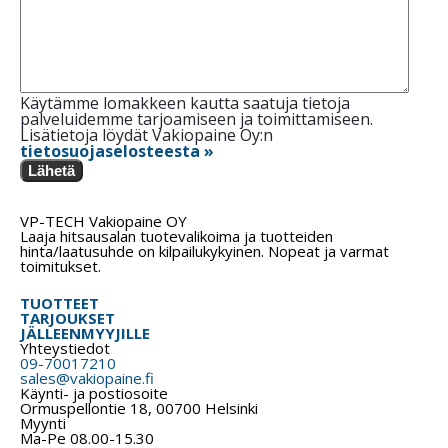
Käytämme lomakkeen kautta saatuja tietoja
palveluidemme tarjoamiseen ja toimittamiseen.
Lisätietoja löydät Vakiopaine Oy:n
tietosuojaselosteesta »
Lähetä
VP-TECH Vakiopaine OY
Laaja hitsausalan tuotevalikoima ja tuotteiden
hinta/laatusuhde on kilpailukykyinen. Nopeat ja varmat
toimitukset.
TUOTTEET
TARJOUKSET
JÄLLEENMYYJILLE
Yhteystiedot
09-70017210
sales@vakiopaine.fi
Käynti- ja postiosoite
Ormuspellontie 18, 00700 Helsinki
Myynti
Ma-Pe 08.00-15.30