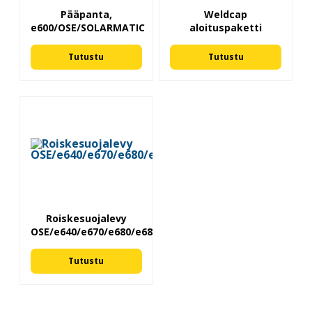
Pääpanta,
Weldcap
e600/OSE/SOLARMATIC
aloituspaketti
Tutustu
Tutustu
Roiskesuojalevy
OSE/e640/e670/e680/e684(5/ps)
Tutustu