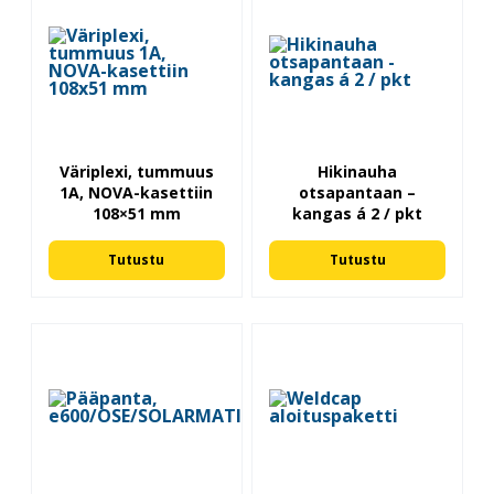
Väriplexi, tummuus
Hikinauha
1A, NOVA-kasettiin
otsapantaan –
108×51 mm
kangas á 2 / pkt
Tutustu
Tutustu