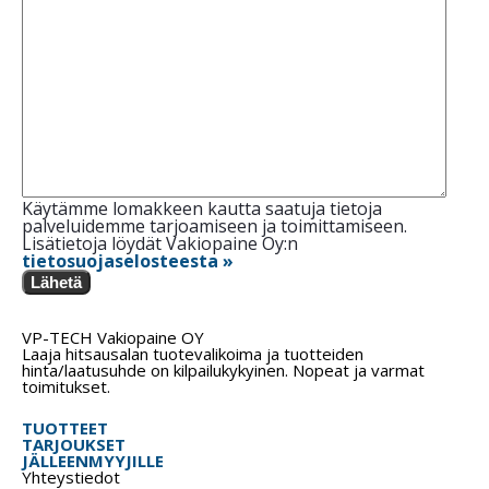
Käytämme lomakkeen kautta saatuja tietoja
palveluidemme tarjoamiseen ja toimittamiseen.
Lisätietoja löydät Vakiopaine Oy:n
tietosuojaselosteesta »
Lähetä
VP-TECH Vakiopaine OY
Laaja hitsausalan tuotevalikoima ja tuotteiden
hinta/laatusuhde on kilpailukykyinen. Nopeat ja varmat
toimitukset.
TUOTTEET
TARJOUKSET
JÄLLEENMYYJILLE
Yhteystiedot