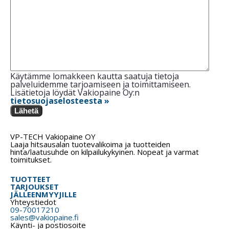
Käytämme lomakkeen kautta saatuja tietoja
palveluidemme tarjoamiseen ja toimittamiseen.
Lisätietoja löydät Vakiopaine Oy:n
tietosuojaselosteesta »
Lähetä
VP-TECH Vakiopaine OY
Laaja hitsausalan tuotevalikoima ja tuotteiden
hinta/laatusuhde on kilpailukykyinen. Nopeat ja varmat
toimitukset.
TUOTTEET
TARJOUKSET
JÄLLEENMYYJILLE
Yhteystiedot
09-70017210
sales@vakiopaine.fi
Käynti- ja postiosoite