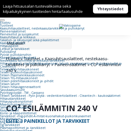
Laaja hitsausalan tuotevalikoima sekä
Yhteystiedot
kilpailukykyinen tuotteiden hinta/laatusuhde
Etusivu
Tuotteet
Kaasuhitsaus­laitteet, nestekaasu­tarvikkeet ja pullokärryt
Paineensäätimet
Painekellot ja suojakumit
Kaasuhitsaus ja leikkaus
Takatuli- ja iskusuojat sekä pikaliittimet
Kaasunsytyttimet
Hitsauspeilit
Letkut ja tarvikkeet
Pullokärryt
Pyörät pullokärryihin
Kaasuhitsauslaitepaketit
Etusivu
»
Tuotteet
»
Kaasuhitsaus­laitteet, nestekaasu­
Nestekaasu lämmitys ja leikkaus tarvikkeet
Hitsauskoneet, plasmaleikkauskoneet, laturit, savukaasuimurit, pyörityspöydät ja
tarvikkeet ja pullokärryt
»
Paineensäätimet
»
CO² esilämmitin
Cleantech
Telwin MIG-hitsauskoneet
240 V
Telwin puikkohitsauskoneet
Telwin Plasmaleikkauskoneet
Telwin TIG-Hitsauskoneet
Telwin pistehitsauskoneet ja -pihdit
Telwin laturit
Telwin hitsausgeneraattorit
Savukaasuimurit
Pyörityspöydät - TW - Carpano
Telwin Tarvikkeet - Pyör.pöytä - vedenkiertolaitteet - Cleantech - kaukosäätimet
Hitsaustarvikkeet
Hitsauspuikonpitimet
Maadoituspuristimet
CO² ESILÄMMITIN 240 V
Sähköhitsauskaapelit
Kaapelisarjat
Kone- ja kaapeliliittimet
Tarvikkeet -mig-pihdit-A-mitat-kuonahakut-puikonkuivaimet
Mig Polttimet
ESITE: 3 PAINEKELLOT JA TARVIKKEET
Mig tarvikkeet
Tig tarvikkeet
Plasmapolttimet ja -tarvikkeet
Pistehitsaustarvikkeet