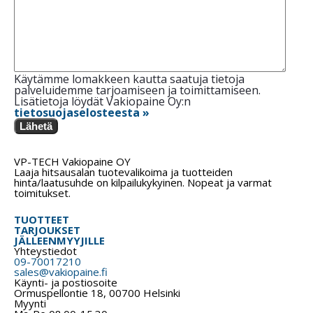
Käytämme lomakkeen kautta saatuja tietoja
palveluidemme tarjoamiseen ja toimittamiseen.
Lisätietoja löydät Vakiopaine Oy:n
tietosuojaselosteesta »
Lähetä
VP-TECH Vakiopaine OY
Laaja hitsausalan tuotevalikoima ja tuotteiden
hinta/laatusuhde on kilpailukykyinen. Nopeat ja varmat
toimitukset.
TUOTTEET
TARJOUKSET
JÄLLEENMYYJILLE
Yhteystiedot
09-70017210
sales@vakiopaine.fi
Käynti- ja postiosoite
Ormuspellontie 18, 00700 Helsinki
Myynti