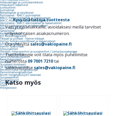
Hitsauslangat ja juotostarvikkeet
Hitsauksen lisäaineet
Juoksutteet
Juotostinat
Metallisahat ja tarvikkeet
Pyörösahat - MACC-pyörösahat
MACC-Pystyjohdesahat ja lisävarusteet
Kysy lisätietoja tuotteesta
MACC-Alumiinisahat ja lisävarusteet
Vannesaha - MACC-Vannesahat ja lisävarusteet
MACC-Laikkakoneet ja lisävarusteet
Vain yritysasiakkaille, asioidaksesi meillä tarvitset
MACC-Taivuttimet
Sahanterät
yrityskohtaisen asiakasnumeron.
Kestomagneetit
EET Kestomagneetit
Tikkaat ja portaat - Hymer-tikkaat
Hymer teleskooppitikkaat ja lisävarusteet
Ota yhteyttä
sales@vakiopaine.fi
Jumbo portaat
Hymer työportaat
Työsuojaimet
Transtac hitsausverhot ja suojaverhot / Lämpösuojakangas
Tuotteitamme voit tilata myös puhelimitse
Automaattimaskit
Sähköhitsaussuojukset
Kaasuhitsauslasit
numerosta
09 7001 7210
tai
Varalasit
Suojalasit (kirkkaat)
sähköpostitse
sales@vakiopaine.fi
SR Hengityssuojaimet
Moottoroidut hengityssuojat
Paineilmahengityssuojat
North hengityssuojien varaosat
Suojavaatteet
Katso myös
Suojakäsineet
Tarjoukset
Tilaus
Yhteystiedot