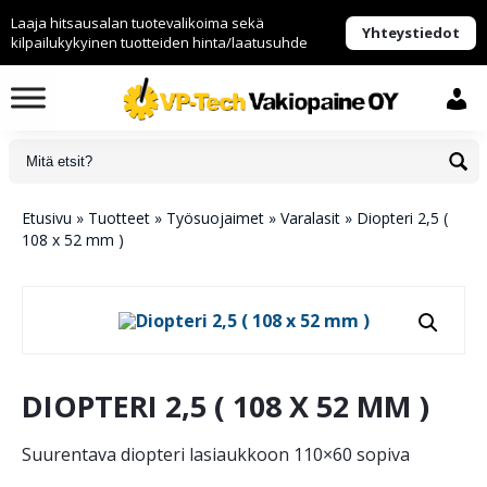
Laaja hitsausalan tuotevalikoima sekä
Yhteystiedot
kilpailukykyinen tuotteiden hinta/laatusuhde
Etusivu
»
Tuotteet
»
Työsuojaimet
»
Varalasit
»
Diopteri 2,5 (
108 x 52 mm )
DIOPTERI 2,5 ( 108 X 52 MM )
Suurentava diopteri lasiaukkoon 110×60 sopiva