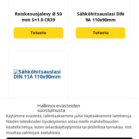
Roiskesuojalevy Ø 50
Sähköhitsauslasi DIN
mm S=1.0 CR39
9A 110x90mm
Tutustu
Tutustu
Sähköhitsauslasi DIN
Hallinnoi evästeiden
suostumusta
11A 110x90mm
Käytämme evästeitä, tallentaaksemme ja/tai käyttääksemme laitetietoja.
Näiden tekniikoiden hyväksyminen antaa meille mahdollisuuden
Tutustu
käsitellä tietoja, kuten selauskäyttäytymistä tai yksilöllisiä tunnuksia.
Voit
muuttaa
valintojasi
asetuksista
.