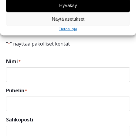
Hyväksy
Ota yhteyttä ja kysy lisää
Näytä asetukset
tuotteesta
Tietosuoja
"
" näyttää pakolliset kentät
*
Nimi
*
Puhelin
*
Sähköposti