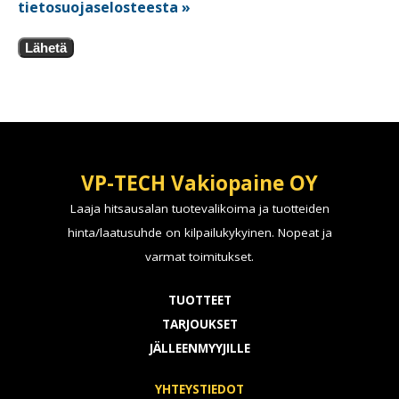
tietosuojaselosteesta »
Lähetä
VP-TECH Vakiopaine OY
Laaja hitsausalan tuotevalikoima ja tuotteiden
hinta/laatusuhde on kilpailukykyinen. Nopeat ja
varmat toimitukset.
TUOTTEET
TARJOUKSET
JÄLLEENMYYJILLE
YHTEYSTIEDOT