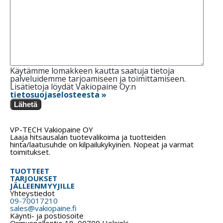
Käytämme lomakkeen kautta saatuja tietoja
palveluidemme tarjoamiseen ja toimittamiseen.
Lisätietoja löydät Vakiopaine Oy:n
tietosuojaselosteesta »
Lähetä
VP-TECH Vakiopaine OY
Laaja hitsausalan tuotevalikoima ja tuotteiden
hinta/laatusuhde on kilpailukykyinen. Nopeat ja varmat
toimitukset.
TUOTTEET
TARJOUKSET
JÄLLEENMYYJILLE
Yhteystiedot
09-70017210
sales@vakiopaine.fi
Käynti- ja postiosoite
Ormuspellontie 18, 00700 Helsinki