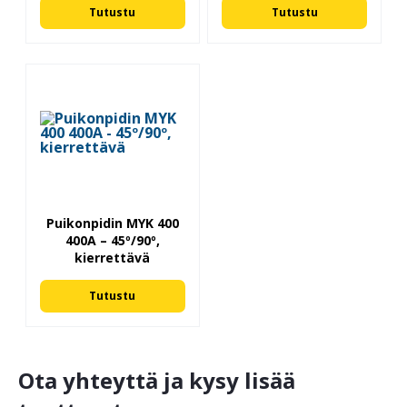
Tutustu
Tutustu
Puikonpidin MYK 400
400A – 45º/90º,
kierrettävä
Tutustu
Ota yhteyttä ja kysy lisää