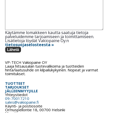
Käytämme lomakkeen kautta saatuja tietoja
palveluidemme tarjoamiseen ja toimittamiseen.
Lisätietoja löydät Vakiopaine Oy:n
tietosuojaselosteesta »
Lähetä
VP-TECH Vakiopaine OY
Laaja hitsausalan tuotevalikoima ja tuotteiden
hinta/laatusuhde on kilpailukykyinen. Nopeat ja varmat
toimitukset.
TUOTTEET
TARJOUKSET
JÄLLEENMYYJILLE
Yhteystiedot
09-70017210
sales@vakiopaine.fi
Käynti- ja postiosoite
Ormuspellontie 18, 00700 Helsinki