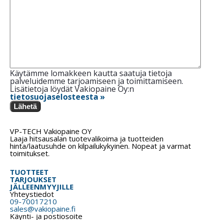
Käytämme lomakkeen kautta saatuja tietoja
palveluidemme tarjoamiseen ja toimittamiseen.
Lisätietoja löydät Vakiopaine Oy:n
tietosuojaselosteesta »
Lähetä
VP-TECH Vakiopaine OY
Laaja hitsausalan tuotevalikoima ja tuotteiden
hinta/laatusuhde on kilpailukykyinen. Nopeat ja varmat
toimitukset.
TUOTTEET
TARJOUKSET
JÄLLEENMYYJILLE
Yhteystiedot
09-70017210
sales@vakiopaine.fi
Käynti- ja postiosoite