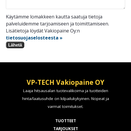
Käytämme lomakkeen kautta saatuja tietoja
palveluidemme tarjoamiseen ja toimittamiseen.
Lisätietoja löydät Vakiopaine Oy:n
tietosuojaselosteesta »
Lähetä
VP-TECH Vakiopaine OY
Laaja hitsausalan tuotevalikoima ja tuotteiden
hinta/laatusuhde on kilpailukykyinen. Nopeat ja
varmat toimitukset.
TUOTTEET
TARJOUKSET