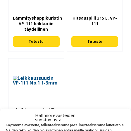
Lämmityshappikuristin
Hitsauspilli 315 L. VP-
VP-111 leikkuriin
111
täydellinen
Tutustu
Tutustu
Leikkaussuutin VP-
Hallinnoi evästeiden
111 No.1 1-3mm
suostumusta
Käytämme evästeitä, tallentaaksemme ja/tai käyttääksemme laitetietoja.
Tutustu
Näiden tekniikoiden hyväksyminen antaa meille mahdollisuuden