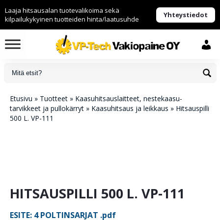
Laaja hitsausalan tuotevalikoima sekä
Yhteystiedot
kilpailukykyinen tuotteiden hinta/laatusuhde
Etusivu
»
Tuotteet
»
Kaasuhitsaus­laitteet, nestekaasu­
tarvikkeet ja pullokärryt
»
Kaasuhitsaus ja leikkaus
»
Hitsauspilli
500 L. VP-111
HITSAUSPILLI 500 L. VP-111
ESITE: 4 POLTINSARJAT .pdf