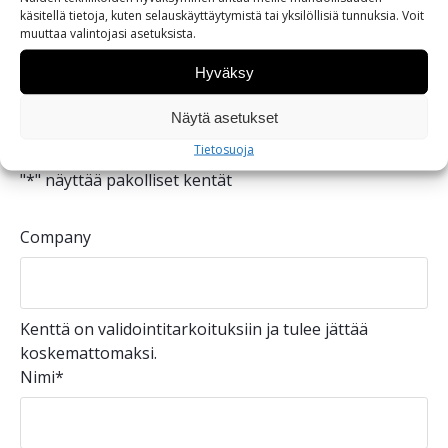
käsitellä tietoja, kuten selauskäyttäytymistä tai yksilöllisiä tunnuksia.
Voit
muuttaa
valintojasi
asetuksista
.
Hyväksy
Ota yhteyttä ja kysy lisää
tuotteesta
Näytä asetukset
Tietosuoja
"
*
" näyttää pakolliset kentät
Company
Kenttä on validointitarkoituksiin ja tulee jättää
koskemattomaksi.
Nimi
*