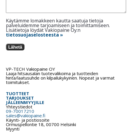
Käytämme lomakkeen kautta saatuja tietoja
palveluidemme tarjoamiseen ja toimittamiseen.
Lisätietoja löydät Vakiopaine Oy:n
tietosuojaselosteesta »
Lähetä
VP-TECH Vakiopaine OY
Laaja hitsausalan tuotevalikoima ja tuotteiden
hinta/laatusuhde on kilpailukykyinen. Nopeat ja varmat
toimitukset.
TUOTTEET
TARJOUKSET
JÄLLEENMYYJILLE
Yhteystiedot
09-70017210
sales@vakiopaine.fi
Käynti- ja postiosoite
Ormuspellontie 18, 00700 Helsinki
Myynti