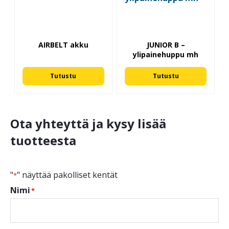
AIRBELT akku
JUNIOR B –
ylipainehuppu mh
Tutustu
Tutustu
Ota yhteyttä ja kysy lisää
tuotteesta
"
" näyttää pakolliset kentät
*
Nimi
*