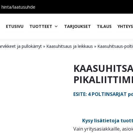
n hinta/laatusuhde
ETUSIVU
TUOTTEET
TARJOUKSET
TILAUS
YHTEY
rvikkeet ja pullokärryt
»
Kaasuhitsaus ja leikkaus
»
Kaasuhitsaus-polti
KAASUHITS
PIKALIITTIM
ESITE: 4 POLTINSARJAT p
Kysy lisätietoja tuot
Vain yritysasiakkaille, asio