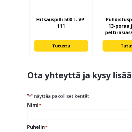
Hitsauspilli 500 L. VP-
Puhdistusp
111
13-poraa j
peltirasias
Tutustu
Tutu
Ota yhteyttä ja kysy lisä
"
" näyttää pakolliset kentät
*
Nimi
*
Puhelin
*