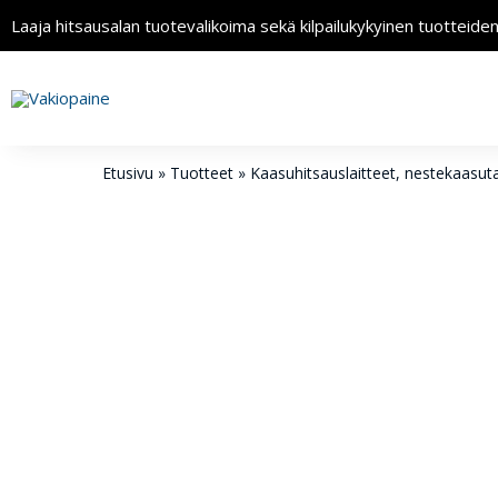
Laaja hitsausalan tuotevalikoima sekä kilpailukykyinen tuotteide
Etusivu
»
Tuotteet
»
Kaasuhitsaus­laitteet, nestekaasu­ta