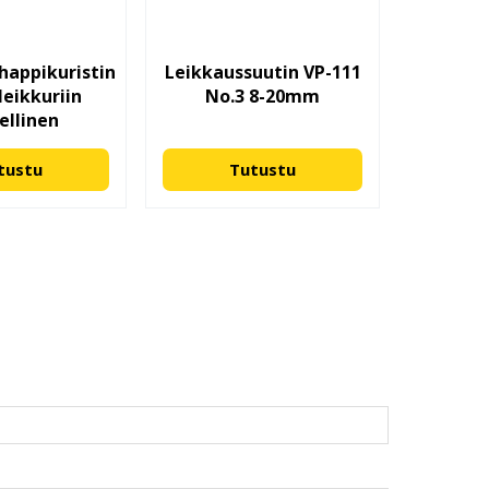
appikuristin
Leikkaussuutin VP-111
leikkuriin
No.3 8-20mm
ellinen
tustu
Tutustu