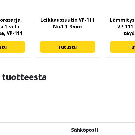
orasarja,
Leikkaussuutin VP-111
Lämmitysh
a 1-viila
No.1 1-3mm
VP-111 
sa, VP-111
täyd
stu
Tutustu
Tu
ä tuotteesta
Sähköposti