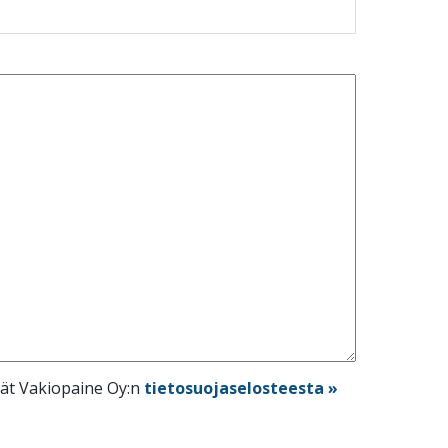
dät Vakiopaine Oy:n
tietosuojaselosteesta »