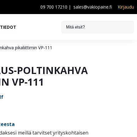
09 700 17210
|
sales@vakiopaine.fi
Kirjaudu
STIEDOT
nkahva pikaliittimin VP-111
AUS-POLTINKAHVA
IN VP-111
df
teesta
idaksesi meillä tarvitset yrityskohtaisen