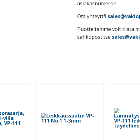
asiakasnumeron.
Ota yhteyttä
sales@vakiop
Tuotteitamme voit tilata 
sähköpostitse
sales@vaki