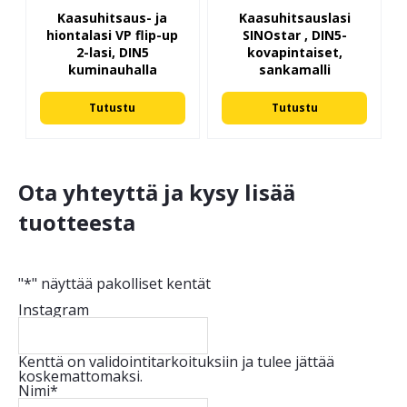
Kaasuhitsaus- ja
Kaasuhitsauslasi
hiontalasi VP flip-up
SINOstar , DIN5-
2-lasi, DIN5
kovapintaiset,
kuminauhalla
sankamalli
Tutustu
Tutustu
Ota yhteyttä ja kysy lisää
tuotteesta
"
*
" näyttää pakolliset kentät
Instagram
Kenttä on validointitarkoituksiin ja tulee jättää
koskemattomaksi.
Nimi
*