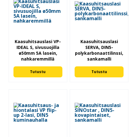
Kaasuhitsauslasi VP-
Kaasuhitsauslasi
IDEAL S, sivusuojilla
SERVA, DIN5-
ø50mm 5A lasein,
polykarbonaattilinssi,
nahkaremmillä
sankamalli
Tutustu
Tutustu