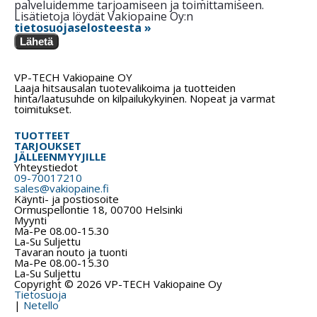
palveluidemme tarjoamiseen ja toimittamiseen.
Lisätietoja löydät Vakiopaine Oy:n
tietosuojaselosteesta »
Lähetä
VP-TECH Vakiopaine OY
Laaja hitsausalan tuotevalikoima ja tuotteiden
hinta/laatusuhde on kilpailukykyinen. Nopeat ja varmat
toimitukset.
TUOTTEET
TARJOUKSET
JÄLLEENMYYJILLE
Yhteystiedot
09-70017210
sales@vakiopaine.fi
Käynti- ja postiosoite
Ormuspellontie 18, 00700 Helsinki
Myynti
Ma-Pe 08.00-15.30
La-Su Suljettu
Tavaran nouto ja tuonti
Ma-Pe 08.00-15.30
La-Su Suljettu
Copyright © 2026 VP-TECH Vakiopaine Oy
Tietosuoja
|
Netello