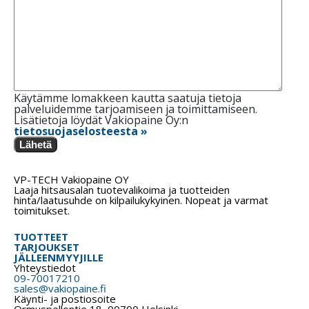
Käytämme lomakkeen kautta saatuja tietoja
palveluidemme tarjoamiseen ja toimittamiseen.
Lisätietoja löydät Vakiopaine Oy:n
tietosuojaselosteesta »
Lähetä
VP-TECH Vakiopaine OY
Laaja hitsausalan tuotevalikoima ja tuotteiden
hinta/laatusuhde on kilpailukykyinen. Nopeat ja varmat
toimitukset.
TUOTTEET
TARJOUKSET
JÄLLEENMYYJILLE
Yhteystiedot
09-70017210
sales@vakiopaine.fi
Käynti- ja postiosoite
Ormuspellontie 18, 00700 Helsinki