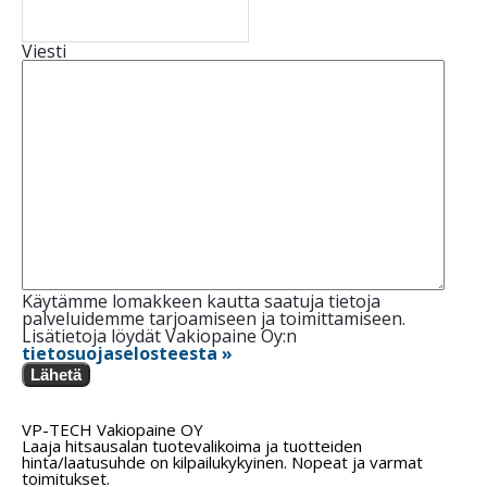
Viesti
Käytämme lomakkeen kautta saatuja tietoja
palveluidemme tarjoamiseen ja toimittamiseen.
Lisätietoja löydät Vakiopaine Oy:n
tietosuojaselosteesta »
Lähetä
VP-TECH Vakiopaine OY
Laaja hitsausalan tuotevalikoima ja tuotteiden
hinta/laatusuhde on kilpailukykyinen. Nopeat ja varmat
toimitukset.