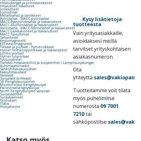
Hitsauslangat ja juotostarvikkeet
Hitsauksen lisäaineet
Juoksutteet
Juotostinat
Metallisahat ja tarvikkeet
Kysy lisätietoja
Pyörösahat - MACC-pyörösahat
MACC-Pystyjohdesahat ja lisävarusteet
tuotteesta
MACC-Alumiinisahat ja lisävarusteet
Vannesaha - MACC-Vannesahat ja lisävarusteet
MACC-Laikkakoneet ja lisävarusteet
Vain yritysasiakkaille,
MACC-Taivuttimet
Sahanterät
asioidaksesi meillä
Kestomagneetit
EET Kestomagneetit
Tikkaat ja portaat - Hymer-tikkaat
tarvitset yrityskohtaisen
Hymer teleskooppitikkaat ja lisävarusteet
Jumbo portaat
asiakasnumeron.
Hymer työportaat
Työsuojaimet
Transtac hitsausverhot ja suojaverhot / Lämpösuojakangas
Automaattimaskit
Ota
Sähköhitsaussuojukset
Kaasuhitsauslasit
Varalasit
yhteyttä
sales@vakiopaine.
Suojalasit (kirkkaat)
SR Hengityssuojaimet
Moottoroidut hengityssuojat
Paineilmahengityssuojat
Tuotteitamme voit tilata
North hengityssuojien varaosat
Suojavaatteet
myös puhelimitse
Suojakäsineet
Tarjoukset
Tilaus
numerosta
09 7001
Yhteystiedot
7210
tai
sähköpostitse
sales@vakiop
Katso myös