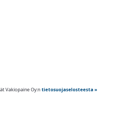
dät Vakiopaine Oy:n
tietosuojaselosteesta »