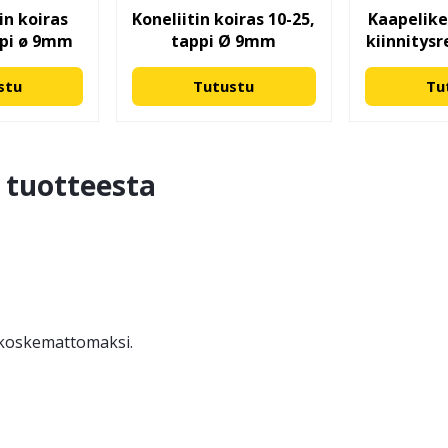
in koiras
Koneliitin koiras 10-25,
Kaapelik
ppi ø 9mm
tappi Ø 9mm
kiinnitys
stu
Tutustu
Tu
ä tuotteesta
ä koskemattomaksi.