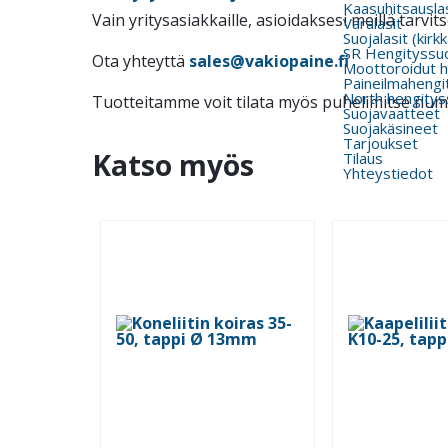
Kaasuhitsauslas
Vain yritysasiakkaille, asioidaksesi meillä tarv
Varalasit
Suojalasit (kirk
SR Hengityssu
Ota yhteyttä
sales@vakiopaine.fi
Moottoroidut h
Paineilmahengi
North hengitys
Tuotteitamme voit tilata myös puhelimitse nu
Suojavaatteet
Suojakäsineet
Tarjoukset
Katso myös
Tilaus
Yhteystiedot