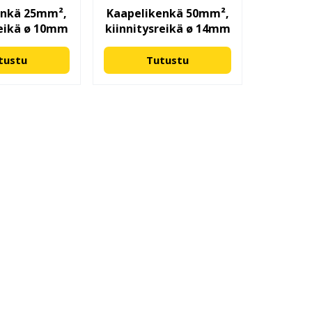
enkä 25mm²,
Kaapelikenkä 50mm²,
reikä ø 10mm
kiinnitysreikä ø 14mm
tustu
Tutustu