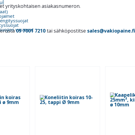
it
itset yrityskohtaisen asiakasnumeron.
kaat)
ojaimet
engityssuojat
tyssuojat
suojien varaosat
merosta
09 7001 7210
tai sähköpostitse
sales@vakiopaine.f