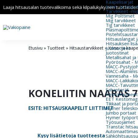
Kaapelisarjat
Kone- ja kaapeli
Laaja hitsausalan tuotevalikoima sekä kilpailukykyinen tuotteide
Tarvikkeet -mi
Mig Polttimet
Mig tarvikkeet
Tig tarvikkeet
Plasmapolttimet
Pistehitsausta
Hitsauslangat j
Hitsauksen lisä
Etusivu
»
Tuotteet
»
Hitsaustarvikkeet
»
Juoksutteet
Kone- ja kaapel
Juotostinat
Metallisahat ja
Pyörösahat - 
MACC-Pystyjohd
MACC-Alumiinisa
Vannesaha - MA
MACC-Laikkakon
MACC-Taivutti
KONELIITIN NAARAS 7
Sahanterät
Kestomagneeti
EET Kestomagn
Tikkaat ja port
ESITE: HITSAUSKAAPELIT LIITTIMET
Hymer teleskoo
Jumbo portaat
Hymer työport
Työsuojaimet
Transtac hitsa
Automaattimas
Kysy lisätietoja tuotteesta
Sähköhitsaussu