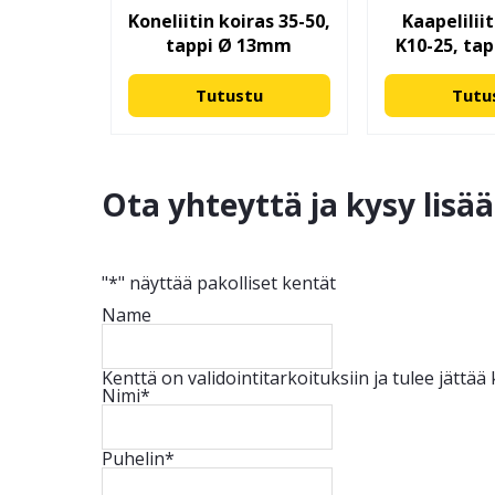
Koneliitin koiras 35-50,
Kaapeliliit
tappi Ø 13mm
K10-25, ta
Tutustu
Tutu
Ota yhteyttä ja kysy lisä
"
*
" näyttää pakolliset kentät
Name
Kenttä on validointitarkoituksiin ja tulee jättä
Nimi
*
Puhelin
*