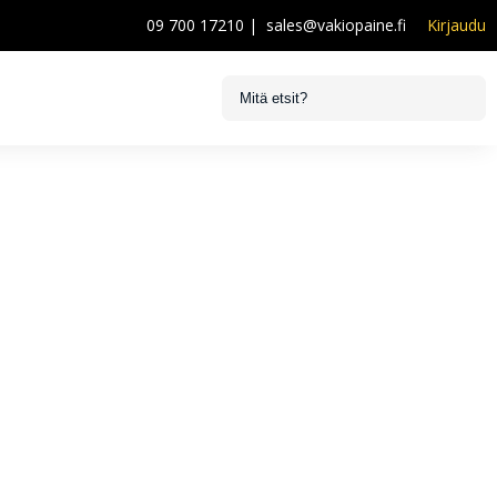
09 700 17210
|
sales@vakiopaine.fi
Kirjaudu