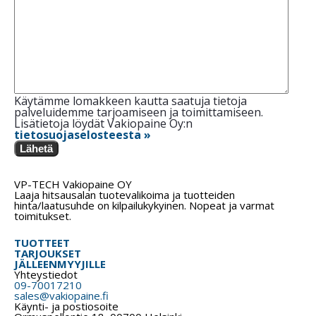
Käytämme lomakkeen kautta saatuja tietoja
palveluidemme tarjoamiseen ja toimittamiseen.
Lisätietoja löydät Vakiopaine Oy:n
tietosuojaselosteesta »
Lähetä
VP-TECH Vakiopaine OY
Laaja hitsausalan tuotevalikoima ja tuotteiden
hinta/laatusuhde on kilpailukykyinen. Nopeat ja varmat
toimitukset.
TUOTTEET
TARJOUKSET
JÄLLEENMYYJILLE
Yhteystiedot
09-70017210
sales@vakiopaine.fi
Käynti- ja postiosoite