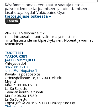
Käytämme lomakkeen kautta saatuja tietoja
palveluidemme tarjoamiseen ja toimittamiseen.
Lisätietoja löydät Vakiopaine Oy:n
tietosuojaselosteesta »
Lähetä
VP-TECH Vakiopaine OY
Laaja hitsausalan tuotevalikoima ja tuotteiden
hinta/laatusuhde on kilpailukykyinen. Nopeat ja varmat
toimitukset.
TUOTTEET
TARJOUKSET
JÄLLEENMYYJILLE
Yhteystiedot
09-70017210
sales@vakiopaine.fi
Käynti- ja postiosoite
Ormuspellontie 18, 00700 Helsinki
Myynti
Ma-Pe 08.00-15.30
La-Su Suljettu
Tavaran nouto ja tuonti
Ma-Pe 08.00-15.30
La-Su Suljettu
Copyright © 2026 VP-TECH Vakiopaine Oy
Tietosuoja