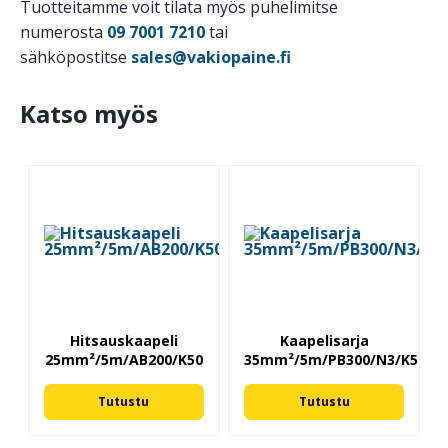
Tuotteitamme voit tilata myös puhelimitse
numerosta
09 7001 7210
tai
sähköpostitse
sales@vakiopaine.fi
Katso myös
Hitsauskaapeli
Kaapelisarja
25mm²/5m/AB200/K50
35mm²/5m/PB300/N3/K50
Tutustu
Tutustu