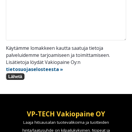
Käytämme lomakkeen kautta saatuja tietoja
palveluidemme tarjoamiseen ja toimittamiseen.
Lisätietoja löydät Vakiopaine Oy:n
tietosuojaselosteesta »
Lähetä
VP-TECH Vakiopaine OY
Laaja hitsausalan tuotevalikoima ja tuotteiden
hinta/laatusuhde on kilpailukykyinen. Nopeat ja