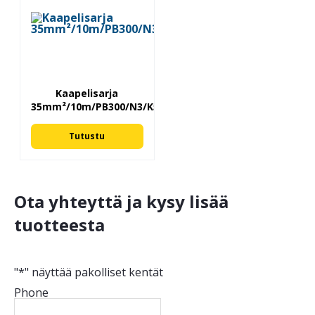
Kaapelisarja
35mm²/10m/PB300/N3/K50
Tutustu
Ota yhteyttä ja kysy lisää
tuotteesta
"
*
" näyttää pakolliset kentät
Phone