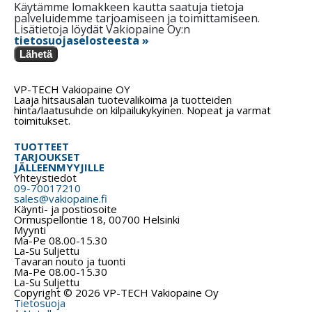
Käytämme lomakkeen kautta saatuja tietoja
palveluidemme tarjoamiseen ja toimittamiseen.
Lisätietoja löydät Vakiopaine Oy:n
tietosuojaselosteesta »
Lähetä
VP-TECH Vakiopaine OY
Laaja hitsausalan tuotevalikoima ja tuotteiden
hinta/laatusuhde on kilpailukykyinen. Nopeat ja varmat
toimitukset.
TUOTTEET
TARJOUKSET
JÄLLEENMYYJILLE
Yhteystiedot
09-70017210
sales@vakiopaine.fi
Käynti- ja postiosoite
Ormuspellontie 18, 00700 Helsinki
Myynti
Ma-Pe 08.00-15.30
La-Su Suljettu
Tavaran nouto ja tuonti
Ma-Pe 08.00-15.30
La-Su Suljettu
Copyright © 2026 VP-TECH Vakiopaine Oy
Tietosuoja