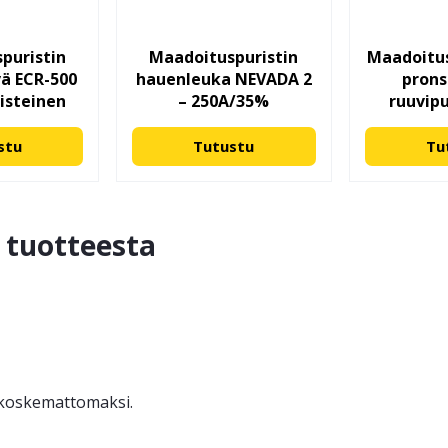
puristin
Maadoituspuristin
Maadoitus
vä ECR-500
hauenleuka NEVADA 2
prons
isteinen
– 250A/35%
ruuvip
stu
Tutustu
Tu
ä tuotteesta
ä koskemattomaksi.