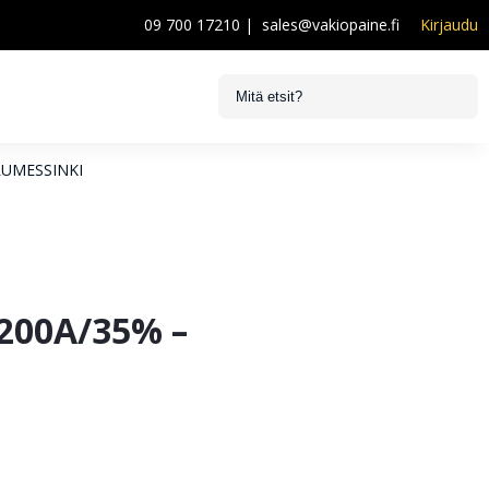
09 700 17210
|
sales@vakiopaine.fi
Kirjaudu
ALUMESSINKI
00A/35% –