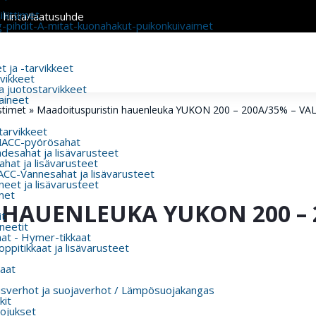
liittimet
n hinta/laatusuhde
g-pihdit-A-mitat-kuonahakut-puikonkuivaimet
 ja -tarvikkeet
rvikkeet
a juotostarvikkeet
aineet
stimet
»
Maadoituspuristin hauenleuka YUKON 200 – 200A/35% – V
 tarvikkeet
MACC-pyörösahat
esahat ja lisävarusteet
hat ja lisävarusteet
CC-Vannesahat ja lisävarusteet
eet ja lisävarusteet
met
HAUENLEUKA YUKON 200 – 2
t
eetit
aat - Hymer-tikkaat
ppitikkaat ja lisävarusteet
aat
usverhot ja suojaverhot / Lämpösuojakangas
kit
ojukset