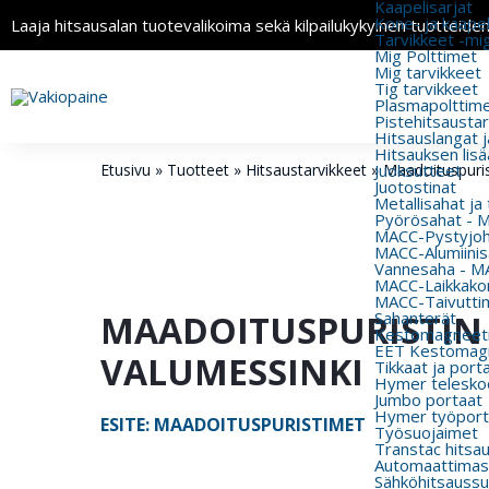
Kaapelisarjat
Kone- ja kaapeli
Laaja hitsausalan tuotevalikoima sekä kilpailukykyinen tuotteide
Tarvikkeet -mi
Mig Polttimet
Mig tarvikkeet
Tig tarvikkeet
Plasmapolttimet
Pistehitsausta
Hitsauslangat j
Hitsauksen lisä
Etusivu
»
Tuotteet
»
Hitsaustarvikkeet
»
Juoksutteet
Maadoituspuri
Juotostinat
Metallisahat ja
Pyörösahat - 
MACC-Pystyjohd
MACC-Alumiinisa
Vannesaha - MA
MACC-Laikkakon
MACC-Taivutti
MAADOITUSPURISTIN 
Sahanterät
Kestomagneeti
EET Kestomagn
VALUMESSINKI
Tikkaat ja port
Hymer teleskoo
Jumbo portaat
Hymer työport
ESITE: MAADOITUSPURISTIMET
Työsuojaimet
Transtac hitsa
Automaattimas
Sähköhitsaussu