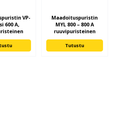
puristin VP-
Maadoituspuristin
si 600 A,
MYL 800 – 800 A
uristeinen
ruuvipuristeinen
tustu
Tutustu