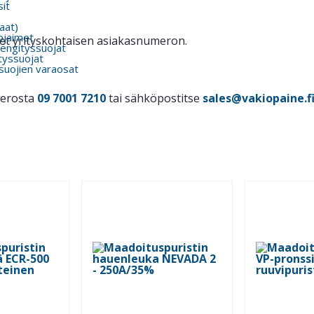
it
kaat)
ojaimet
itset yrityskohtaisen asiakasnumeron.
engityssuojat
tyssuojat
suojien varaosat
merosta
09 7001 7210
tai sähköpostitse
sales@vakiopaine.f