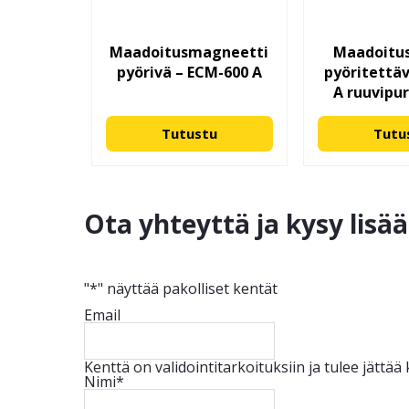
Maadoitusmagneetti
Maadoitus
pyörivä – ECM-600 A
pyöritettä
A ruuvipur
Tutustu
Tutu
Ota yhteyttä ja kysy lisä
"
*
" näyttää pakolliset kentät
Email
Kenttä on validointitarkoituksiin ja tulee jättä
Nimi
*