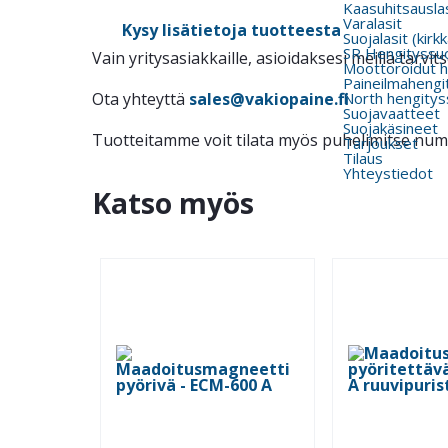
Kaasuhitsauslas
Varalasit
Kysy lisätietoja tuotteesta
Suojalasit (kirk
SR Hengityssu
Vain yritysasiakkaille, asioidaksesi meillä tarv
Moottoroidut h
Paineilmahengi
North hengitys
Ota yhteyttä
sales@vakiopaine.fi
Suojavaatteet
Suojakäsineet
Tuotteitamme voit tilata myös puhelimitse nu
Tarjoukset
Tilaus
Yhteystiedot
Katso myös