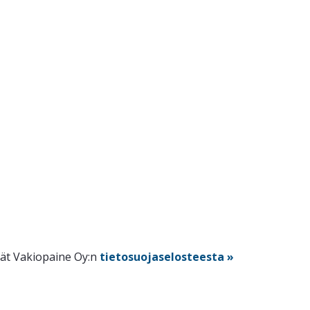
dät Vakiopaine Oy:n
tietosuojaselosteesta »