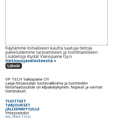
Käytämme lomakkeen kautta saatuja tietoja
palveluidemme tarjoamiseen ja toimittamiseen.
Lisätietoja löydät Vakiopaine Oy:n
tietosuojaselosteesta »
Lähetä
VP-TECH Vakiopaine OY
Laaja hitsausalan tuotevalikoima ja tuotteiden
hinta/laatusuhde on kilpailukykyinen. Nopeat ja varmat
toimitukset.
TUOTTEET
TARJOUKSET
JÄLLEENMYYJILLE
Yhteystiedot
09-70017210