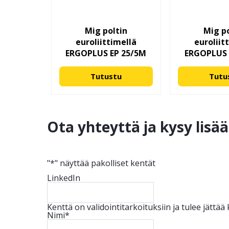
Mig poltin
Mig po
euroliittimellä
euroliit
ERGOPLUS EP 25/5M
ERGOPLUS 
Tutustu
Tutu
Ota yhteyttä ja kysy lisä
"
*
" näyttää pakolliset kentät
LinkedIn
Kenttä on validointitarkoituksiin ja tulee jättä
Nimi
*