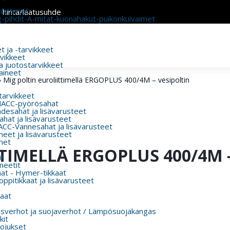
liittimet
n hinta/laatusuhde
g-pihdit-A-mitat-kuonahakut-puikonkuivaimet
 ja -tarvikkeet
rvikkeet
a juotostarvikkeet
aineet
»
Mig poltin euroliittimellä ERGOPLUS 400/4M – vesipoltin
 tarvikkeet
MACC-pyörösahat
esahat ja lisävarusteet
hat ja lisävarusteet
CC-Vannesahat ja lisävarusteet
eet ja lisävarusteet
met
TIMELLÄ ERGOPLUS 400/4M 
t
eetit
aat - Hymer-tikkaat
ppitikkaat ja lisävarusteet
aat
usverhot ja suojaverhot / Lämpösuojakangas
kit
ojukset