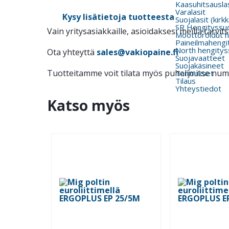
Kaasuhitsauslas
Varalasit
Kysy lisätietoja tuotteesta
Suojalasit (kirk
SR Hengityssu
Vain yritysasiakkaille, asioidaksesi meillä tarv
Moottoroidut h
Paineilmahengi
North hengitys
Ota yhteyttä
sales@vakiopaine.fi
Suojavaatteet
Suojakäsineet
Tuotteitamme voit tilata myös puhelimitse nu
Tarjoukset
Tilaus
Yhteystiedot
Katso myös