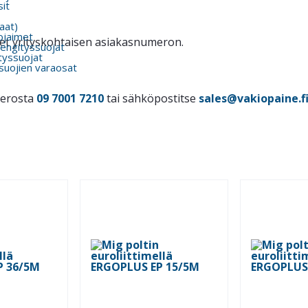
it
kaat)
ojaimet
itset yrityskohtaisen asiakasnumeron.
engityssuojat
tyssuojat
suojien varaosat
merosta
09 7001 7210
tai sähköpostitse
sales@vakiopaine.f