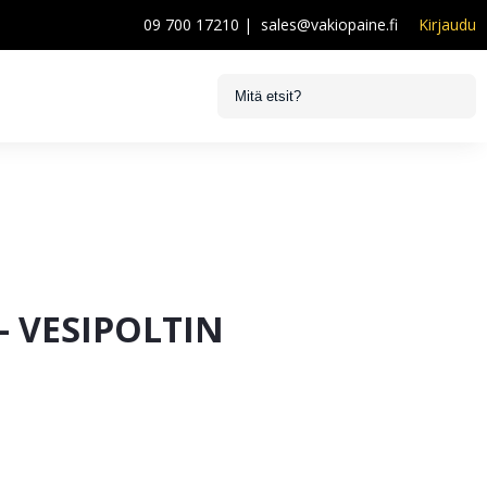
09 700 17210
|
sales@vakiopaine.fi
Kirjaudu
– VESIPOLTIN