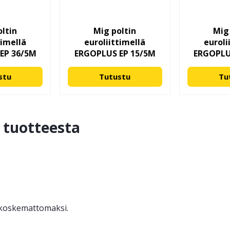
ltin
Mig poltin
Mig
timellä
euroliittimellä
euroli
EP 36/5M
ERGOPLUS EP 15/5M
ERGOPLU
stu
Tutustu
Tu
ä tuotteesta
ä koskemattomaksi.