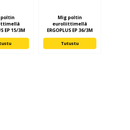
 poltin
Mig poltin
ittimellä
euroliittimellä
S EP 15/3M
ERGOPLUS EP 36/3M
tustu
Tutustu