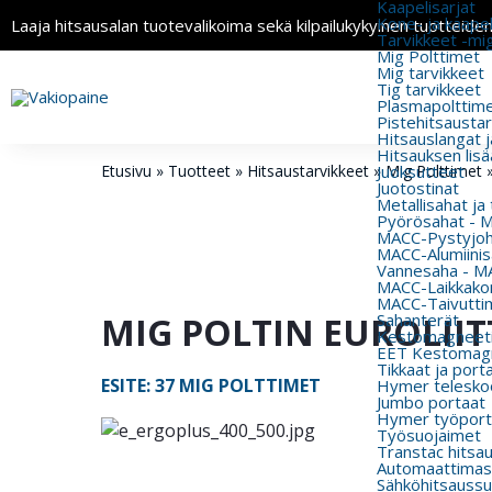
Kaapelisarjat
Kone- ja kaapeli
Laaja hitsausalan tuotevalikoima sekä kilpailukykyinen tuotteide
Tarvikkeet -mi
Mig Polttimet
Mig tarvikkeet
Tig tarvikkeet
Plasmapolttimet
Pistehitsausta
Hitsauslangat j
Hitsauksen lisä
Etusivu
»
Tuotteet
»
Hitsaustarvikkeet
»
Juoksutteet
Mig Polttimet
Juotostinat
Metallisahat ja
Pyörösahat - 
MACC-Pystyjohd
MACC-Alumiinisa
Vannesaha - MA
MACC-Laikkakon
MACC-Taivutti
MIG POLTIN EUROLIIT
Sahanterät
Kestomagneeti
EET Kestomagn
Tikkaat ja port
ESITE: 37 MIG POLTTIMET
Hymer teleskoo
Jumbo portaat
Hymer työport
Työsuojaimet
Transtac hitsa
Automaattimas
Sähköhitsaussu