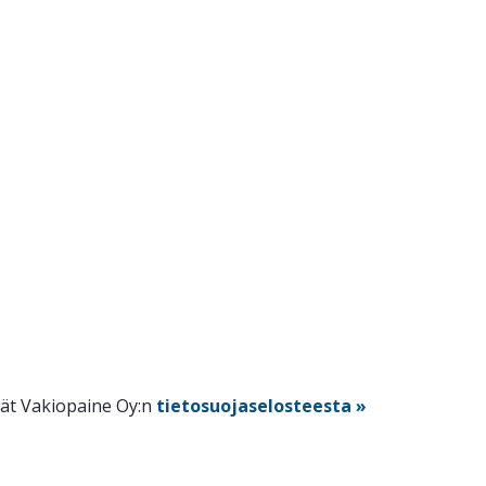
dät Vakiopaine Oy:n
tietosuojaselosteesta »