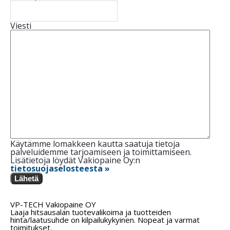
Viesti
Käytämme lomakkeen kautta saatuja tietoja
palveluidemme tarjoamiseen ja toimittamiseen.
Lisätietoja löydät Vakiopaine Oy:n
tietosuojaselosteesta »
Lähetä
VP-TECH Vakiopaine OY
Laaja hitsausalan tuotevalikoima ja tuotteiden
hinta/laatusuhde on kilpailukykyinen. Nopeat ja varmat
toimitukset.