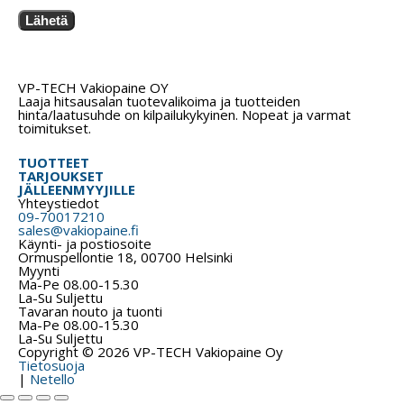
Lähetä
VP-TECH Vakiopaine OY
Laaja hitsausalan tuotevalikoima ja tuotteiden
hinta/laatusuhde on kilpailukykyinen. Nopeat ja varmat
toimitukset.
TUOTTEET
TARJOUKSET
JÄLLEENMYYJILLE
Yhteystiedot
09-70017210
sales@vakiopaine.fi
Käynti- ja postiosoite
Ormuspellontie 18, 00700 Helsinki
Myynti
Ma-Pe 08.00-15.30
La-Su Suljettu
Tavaran nouto ja tuonti
Ma-Pe 08.00-15.30
La-Su Suljettu
Copyright © 2026 VP-TECH Vakiopaine Oy
Tietosuoja
|
Netello