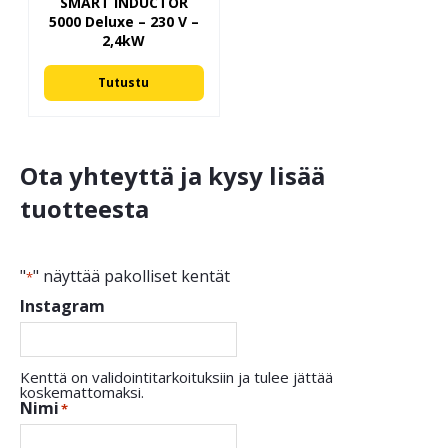
SMART INDUCTOR
5000 Deluxe – 230 V –
2,4kW
Tutustu
Ota yhteyttä ja kysy lisää
tuotteesta
"
" näyttää pakolliset kentät
*
Instagram
Kenttä on validointitarkoituksiin ja tulee jättää
koskemattomaksi.
Nimi
*