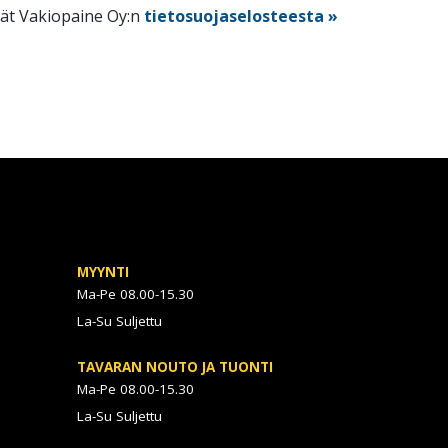
dät Vakiopaine Oy:n
tietosuojaselosteesta »
MYYNTI
Ma-Pe 08.00-15.30
La-Su Suljettu
TAVARAN NOUTO JA TUONTI
Ma-Pe 08.00-15.30
La-Su Suljettu