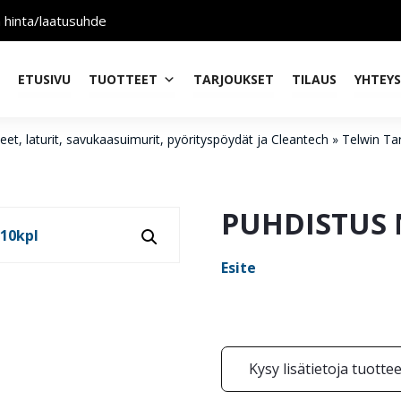
n hinta/laatusuhde
ETUSIVU
TUOTTEET
TARJOUKSET
TILAUS
YHTEY
t, laturit, savukaasuimurit, pyörityspöydät ja Cleantech
»
Telwin Tar
PUHDISTUS 
Esite
Kysy lisätietoja tuotte