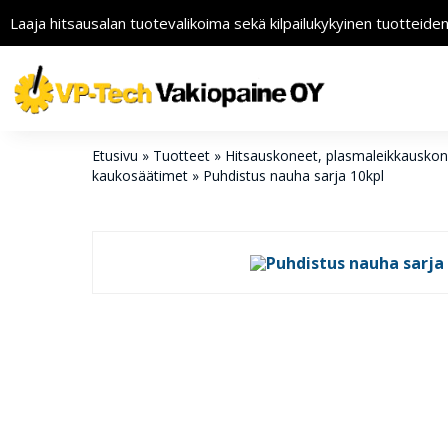
Laaja hitsausalan tuotevalikoima sekä kilpailukykyinen tuotteide
Etusivu
»
Tuotteet
»
Hitsauskoneet, plasmaleikkauskonee
kaukosäätimet
»
Puhdistus nauha sarja 10kpl