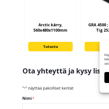
Arctic kärry,
GRA 4500 ;
560x480x1100mm
Tig 25
Tutustu
Tutu
Käy
tek
sel
Ota yhteyttä ja kysy lisä
"
" näyttää pakolliset kentät
*
Nimi
*