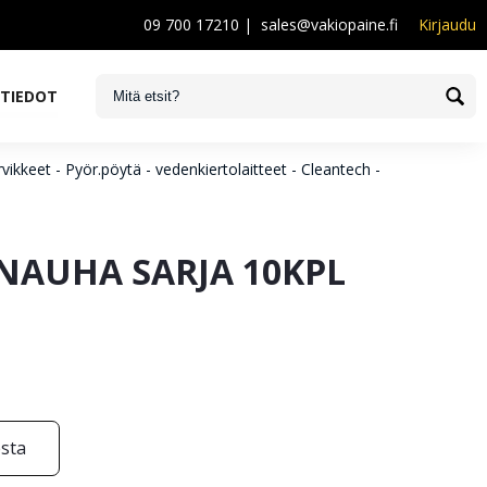
09 700 17210
|
sales@vakiopaine.fi
Kirjaudu
STIEDOT
vikkeet - Pyör.pöytä - vedenkiertolaitteet - Cleantech -
NAUHA SARJA 10KPL
esta