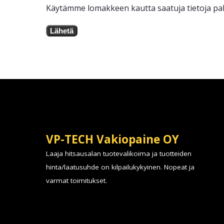
Käytämme lomakkeen kautta saatuja tietoja pal
Lähetä
VP-TECH Vakiopaine OY
Laaja hitsausalan tuotevalikoima ja tuotteiden
hinta/laatusuhde on kilpailukykyinen. Nopeat ja
varmat toimitukset.