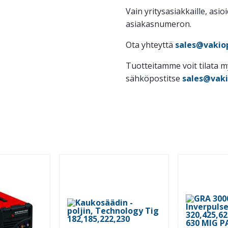
Vain yritysasiakkaille, asio
asiakasnumeron.
Ota yhteyttä
sales@vakiop
Tuotteitamme voit tilata 
sähköpostitse
sales@vaki