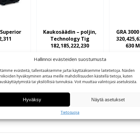
 Superior
Kaukosäädin – poljin,
GRA 3000 
2,311
Technology Tig
320,425,6
182,185,222,230
630 M
Hallinnoi evästeiden suostumusta
stu
Tutustu
Tu
tämme evästeitä, tallentaaksemme ja/tai käyttääksemme laitetietoja. Näiden
niikoiden hyväksyminen antaa meille mahdollisuuden käsitellä tietoja, kuten
auskäyttäytymistä tai yksilöllisiä tunnuksia.
Voit
muuttaa
valintojasi
asetuksista
.
ä tuotteesta
Hyväksy
Näytä asetukset
Tietosuoja