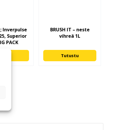
; Inverpulse
BRUSH IT – neste
25, Superior
vihreä 1L
IG PACK
tustu
Tutustu