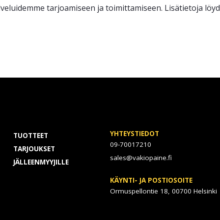
veluidemme tarjoamiseen ja toimittamiseen. Lisätietoja löy
YHTEYSTIEDOT
TUOTTEET
09-70017210
TARJOUKSET
sales@vakiopaine.fi
JÄLLEENMYYJILLE
KÄYNTI- JA POSTIOSOITE
Ormuspellontie 18, 00700 Helsinki