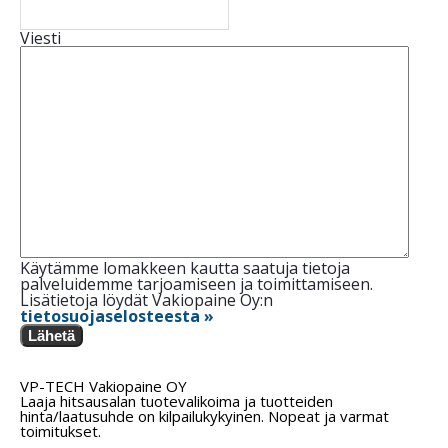
Viesti
Käytämme lomakkeen kautta saatuja tietoja
palveluidemme tarjoamiseen ja toimittamiseen.
Lisätietoja löydät Vakiopaine Oy:n
tietosuojaselosteesta »
Lähetä
VP-TECH Vakiopaine OY
Laaja hitsausalan tuotevalikoima ja tuotteiden
hinta/laatusuhde on kilpailukykyinen. Nopeat ja varmat
toimitukset.