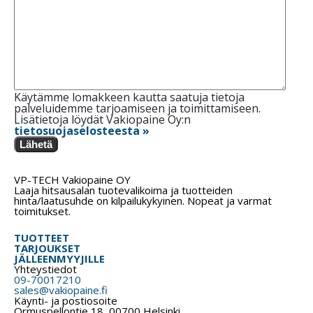
Käytämme lomakkeen kautta saatuja tietoja
palveluidemme tarjoamiseen ja toimittamiseen.
Lisätietoja löydät Vakiopaine Oy:n
tietosuojaselosteesta »
Lähetä
VP-TECH Vakiopaine OY
Laaja hitsausalan tuotevalikoima ja tuotteiden
hinta/laatusuhde on kilpailukykyinen. Nopeat ja varmat
toimitukset.
TUOTTEET
TARJOUKSET
JÄLLEENMYYJILLE
Yhteystiedot
09-70017210
sales@vakiopaine.fi
Käynti- ja postiosoite
Ormuspellontie 18, 00700 Helsinki