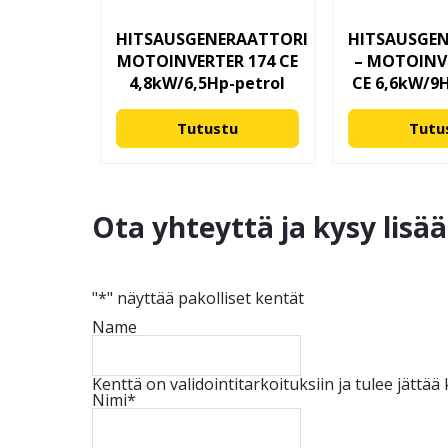
HITSAUSGENERAATTORI
HITSAUSGE
MOTOINVERTER 174 CE
– MOTOINV
4,8kW/6,5Hp-petrol
CE 6,6kW/9H
Tutustu
Tutu
Ota yhteyttä ja kysy lisä
"
*
" näyttää pakolliset kentät
Name
Kenttä on validointitarkoituksiin ja tulee jättä
Nimi
*