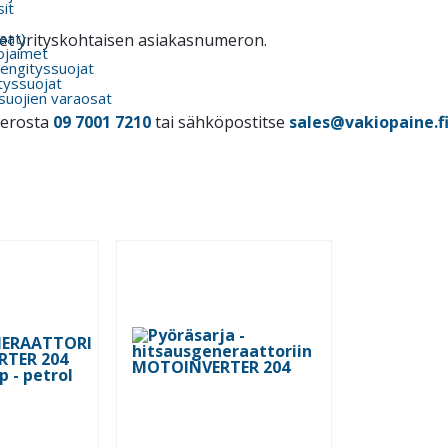
it
kaat)
itset yrityskohtaisen asiakasnumeron.
ojaimet
engityssuojat
tyssuojat
suojien varaosat
merosta
09 7001 7210
tai sähköpostitse
sales@vakiopaine.f