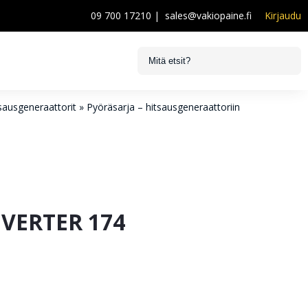
09 700 17210
|
sales@vakiopaine.fi
Kirjaudu
sausgeneraattorit
»
Pyöräsarja – hitsausgeneraattoriin
VERTER 174