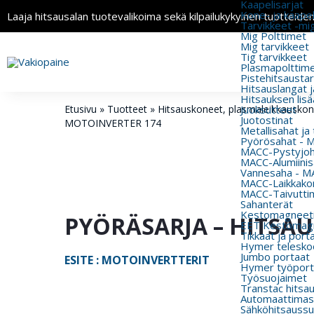
Kaapelisarjat
Kone- ja kaapeli
Laaja hitsausalan tuotevalikoima sekä kilpailukykyinen tuotteide
Tarvikkeet -mi
Mig Polttimet
Mig tarvikkeet
Tig tarvikkeet
Plasmapolttimet
Pistehitsausta
Hitsauslangat j
Hitsauksen lisä
Etusivu
»
Tuotteet
»
Hitsauskoneet, plasmaleikkauskonee
Juoksutteet
Juotostinat
MOTOINVERTER 174
Metallisahat ja
Pyörösahat - 
MACC-Pystyjohd
MACC-Alumiinisa
Vannesaha - MA
MACC-Laikkakon
MACC-Taivutti
Sahanterät
Kestomagneeti
PYÖRÄSARJA – HITSA
EET Kestomagn
Tikkaat ja port
Hymer teleskoo
Jumbo portaat
ESITE : MOTOINVERTTERIT
Hymer työport
Työsuojaimet
Transtac hitsa
Automaattimas
Sähköhitsaussu