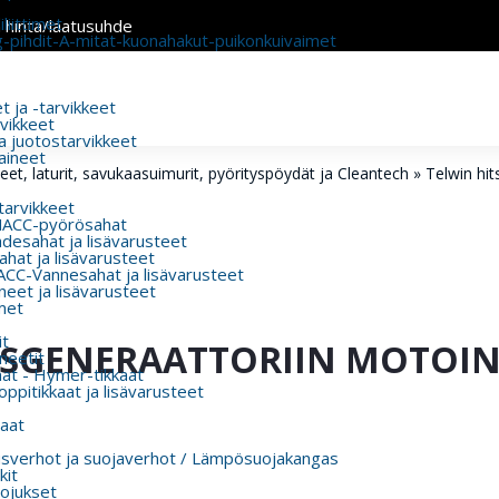
liittimet
n hinta/laatusuhde
g-pihdit-A-mitat-kuonahakut-puikonkuivaimet
 ja -tarvikkeet
rvikkeet
a juotostarvikkeet
aineet
t, laturit, savukaasuimurit, pyörityspöydät ja Cleantech
»
Telwin hit
 tarvikkeet
MACC-pyörösahat
esahat ja lisävarusteet
hat ja lisävarusteet
CC-Vannesahat ja lisävarusteet
eet ja lisävarusteet
met
t
USGENERAATTORIIN MOTOIN
eetit
aat - Hymer-tikkaat
ppitikkaat ja lisävarusteet
aat
usverhot ja suojaverhot / Lämpösuojakangas
kit
ojukset