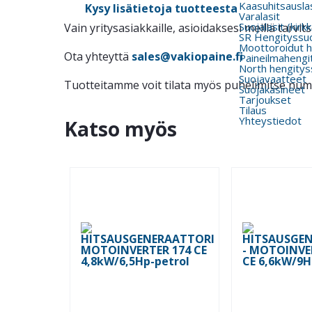
Kaasuhitsauslas
Kysy lisätietoja tuotteesta
Varalasit
Suojalasit (kirk
Vain yritysasiakkaille, asioidaksesi meillä tarv
SR Hengityssu
Moottoroidut h
Ota yhteyttä
sales@vakiopaine.fi
Paineilmahengi
North hengitys
Suojavaatteet
Tuotteitamme voit tilata myös puhelimitse nu
Suojakäsineet
Tarjoukset
Tilaus
Yhteystiedot
Katso myös