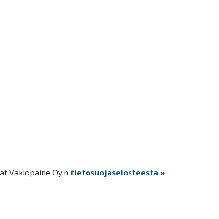
dät Vakiopaine Oy:n
tietosuojaselosteesta »