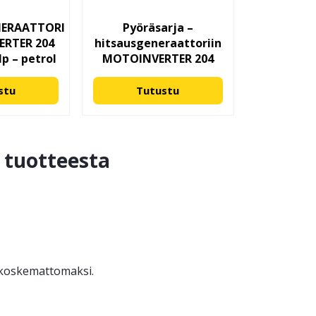
NERAATTORI
Pyöräsarja –
ERTER 204
hitsausgeneraattoriin
p – petrol
MOTOINVERTER 204
stu
Tutustu
ä tuotteesta
ä koskemattomaksi.