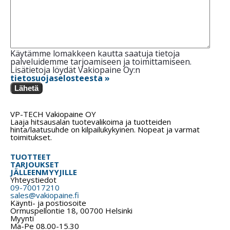
Käytämme lomakkeen kautta saatuja tietoja
palveluidemme tarjoamiseen ja toimittamiseen.
Lisätietoja löydät Vakiopaine Oy:n
tietosuojaselosteesta »
Lähetä
VP-TECH Vakiopaine OY
Laaja hitsausalan tuotevalikoima ja tuotteiden
hinta/laatusuhde on kilpailukykyinen. Nopeat ja varmat
toimitukset.
TUOTTEET
TARJOUKSET
JÄLLEENMYYJILLE
Yhteystiedot
09-70017210
sales@vakiopaine.fi
Käynti- ja postiosoite
Ormuspellontie 18, 00700 Helsinki
Myynti
Ma-Pe 08.00-15.30