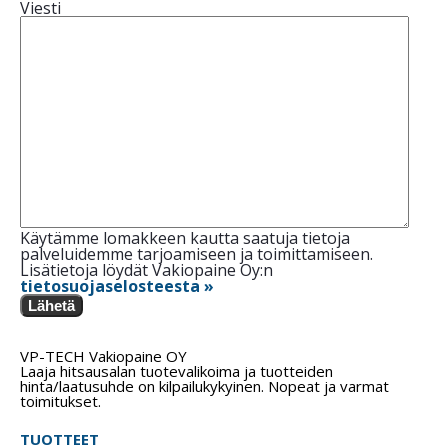
Viesti
Käytämme lomakkeen kautta saatuja tietoja
palveluidemme tarjoamiseen ja toimittamiseen.
Lisätietoja löydät Vakiopaine Oy:n
tietosuojaselosteesta »
Lähetä
VP-TECH Vakiopaine OY
Laaja hitsausalan tuotevalikoima ja tuotteiden
hinta/laatusuhde on kilpailukykyinen. Nopeat ja varmat
toimitukset.
TUOTTEET