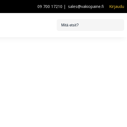
09 700 17210
|
sales@vakiopaine.fi
Kirjaudu