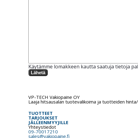
Käytämme lomakkeen kautta saatuja tietoja pal
Lähetä
VP-TECH Vakiopaine OY
Laaja hitsausalan tuotevalikoima ja tuotteiden hinta
TUOTTEET
TARJOUKSET
JÄLLEENMYYJILLE
Yhteystiedot
09-70017210
sales@vakiopaine.fi