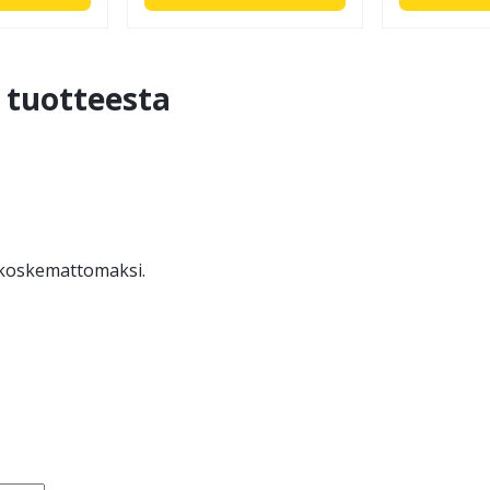
ä tuotteesta
ä koskemattomaksi.