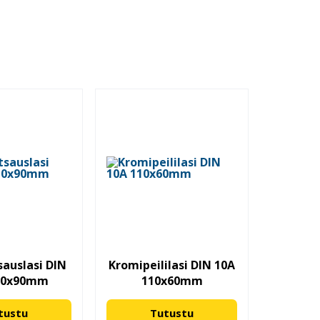
i
auslasi DIN
Kromipeililasi DIN 10A
10x90mm
110x60mm
tustu
Tutustu