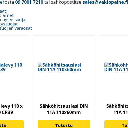
merosta
09 7001 7210
tai sähköpostitse
sales@vakiopaine.f
it
kaat)
ojaimet
engityssuojat
tyssuojat
suojien varaosat
levy 110 x
Sähköhitsauslasi DIN
Sähköhits
0 CR39
11A 110x60mm
11A 1
stu
Tutustu
Tu