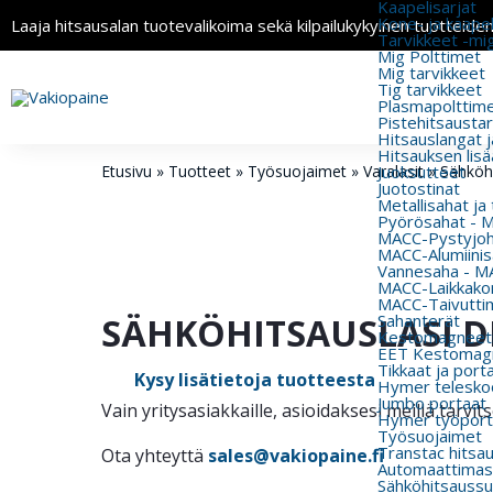
Kaapelisarjat
Kone- ja kaapeli
Laaja hitsausalan tuotevalikoima sekä kilpailukykyinen tuotteide
Tarvikkeet -mi
Mig Polttimet
Mig tarvikkeet
Tig tarvikkeet
Plasmapolttimet
Pistehitsausta
Hitsauslangat j
Hitsauksen lisä
Etusivu
»
Tuotteet
»
Työsuojaimet
»
Varalasit
Juoksutteet
»
Sähköh
Juotostinat
Metallisahat ja
Pyörösahat - 
MACC-Pystyjohd
MACC-Alumiinisa
Vannesaha - MA
MACC-Laikkakon
MACC-Taivutti
SÄHKÖHITSAUSLASI D
Sahanterät
Kestomagneeti
EET Kestomagn
Tikkaat ja port
Kysy lisätietoja tuotteesta
Hymer teleskoo
Jumbo portaat
Vain yritysasiakkaille, asioidaksesi meillä tarv
Hymer työport
Työsuojaimet
Transtac hitsa
Ota yhteyttä
sales@vakiopaine.fi
Automaattimas
Sähköhitsaussu