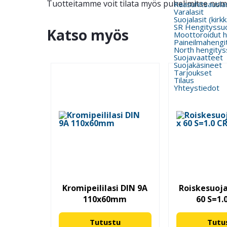
Tuotteitamme voit tilata myös puhelimitse nu
Kaasuhitsauslas
Varalasit
Suojalasit (kirk
SR Hengityssu
Katso myös
Moottoroidut h
Paineilmahengi
North hengitys
Suojavaatteet
Suojakäsineet
Tarjoukset
Tilaus
Yhteystiedot
Kromipeililasi DIN 9A
Roiskesuoja
110x60mm
60 S=1.
Tutustu
Tutu