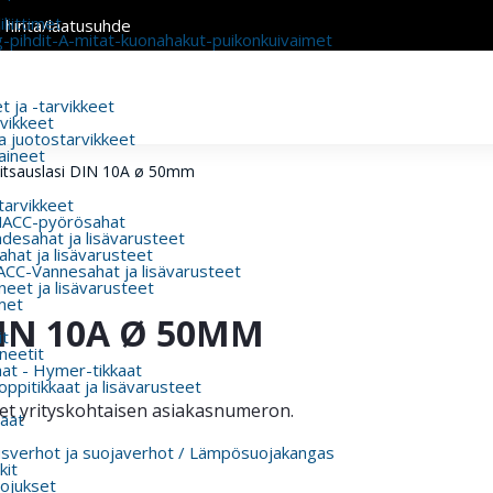
liittimet
n hinta/laatusuhde
g-pihdit-A-mitat-kuonahakut-puikonkuivaimet
 ja -tarvikkeet
rvikkeet
a juotostarvikkeet
aineet
itsauslasi DIN 10A ø 50mm
 tarvikkeet
MACC-pyörösahat
esahat ja lisävarusteet
hat ja lisävarusteet
CC-Vannesahat ja lisävarusteet
eet ja lisävarusteet
met
IN 10A Ø 50MM
t
eetit
aat - Hymer-tikkaat
ppitikkaat ja lisävarusteet
itset yrityskohtaisen asiakasnumeron.
aat
usverhot ja suojaverhot / Lämpösuojakangas
kit
ojukset