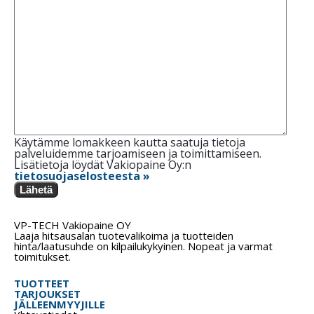
Käytämme lomakkeen kautta saatuja tietoja
palveluidemme tarjoamiseen ja toimittamiseen.
Lisätietoja löydät Vakiopaine Oy:n
tietosuojaselosteesta »
Lähetä
VP-TECH Vakiopaine OY
Laaja hitsausalan tuotevalikoima ja tuotteiden
hinta/laatusuhde on kilpailukykyinen. Nopeat ja varmat
toimitukset.
TUOTTEET
TARJOUKSET
JÄLLEENMYYJILLE