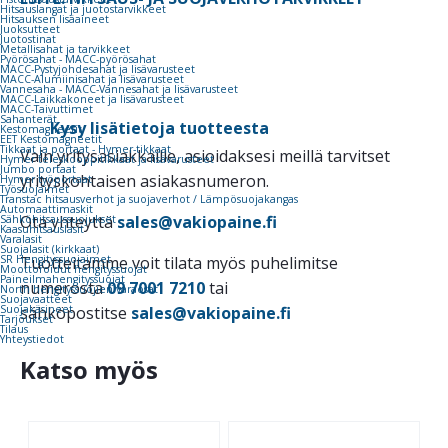
Hitsauslangat ja juotostarvikkeet
Hitsauksen lisäaineet
Juoksutteet
Juotostinat
Metallisahat ja tarvikkeet
Pyörösahat - MACC-pyörösahat
MACC-Pystyjohdesahat ja lisävarusteet
MACC-Alumiinisahat ja lisävarusteet
Vannesaha - MACC-Vannesahat ja lisävarusteet
MACC-Laikkakoneet ja lisävarusteet
MACC-Taivuttimet
Sahanterät
Kysy lisätietoja tuotteesta
Kestomagneetit
EET Kestomagneetit
Tikkaat ja portaat - Hymer-tikkaat
Vain yritysasiakkaille, asioidaksesi meillä tarvitset
Hymer teleskooppitikkaat ja lisävarusteet
Jumbo portaat
yrityskohtaisen asiakasnumeron.
Hymer työportaat
Työsuojaimet
Transtac hitsausverhot ja suojaverhot / Lämpösuojakangas
Automaattimaskit
Ota yhteyttä
sales@vakiopaine.fi
Sähköhitsaussuojukset
Kaasuhitsauslasit
Varalasit
Suojalasit (kirkkaat)
SR Hengityssuojaimet
Tuotteitamme voit tilata myös puhelimitse
Moottoroidut hengityssuojat
Paineilmahengityssuojat
numerosta
09 7001 7210
tai
North hengityssuojien varaosat
Suojavaatteet
Suojakäsineet
sähköpostitse
sales@vakiopaine.fi
Tarjoukset
Tilaus
Yhteystiedot
Katso myös