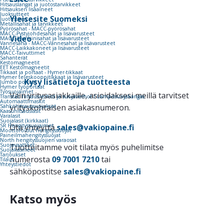
Hitsauslangat ja juotostarvikkeet
Hitsauksen lisäaineet
Juoksutteet
Yleisesite Suomeksi
Juotostinat
Metallisahat ja tarvikkeet
Pyörösahat - MACC-pyörösahat
MACC-Pystyjohdesahat ja lisävarusteet
Video
MACC-Alumiinisahat ja lisävarusteet
Vannesaha - MACC-Vannesahat ja lisävarusteet
MACC-Laikkakoneet ja lisävarusteet
MACC-Taivuttimet
Sahanterät
Kestomagneetit
EET Kestomagneetit
Tikkaat ja portaat - Hymer-tikkaat
Hymer teleskooppitikkaat ja lisävarusteet
Kysy lisätietoja tuotteesta
Jumbo portaat
Hymer työportaat
Työsuojaimet
Vain yritysasiakkaille, asioidaksesi meillä tarvitset
Transtac hitsausverhot ja suojaverhot / Lämpösuojakangas
Automaattimaskit
yrityskohtaisen asiakasnumeron.
Sähköhitsaussuojukset
Kaasuhitsauslasit
Varalasit
Suojalasit (kirkkaat)
SR Hengityssuojaimet
Ota yhteyttä
sales@vakiopaine.fi
Moottoroidut hengityssuojat
Paineilmahengityssuojat
North hengityssuojien varaosat
Suojavaatteet
Tuotteitamme voit tilata myös puhelimitse
Suojakäsineet
Tarjoukset
numerosta
09 7001 7210
tai
Tilaus
Yhteystiedot
sähköpostitse
sales@vakiopaine.fi
Katso myös