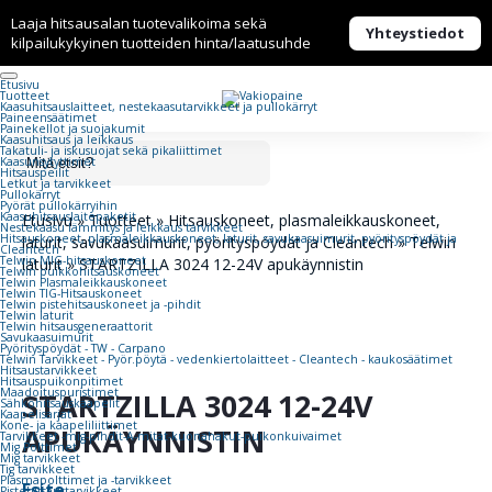
Laaja hitsausalan tuotevalikoima sekä
Yhteystiedot
kilpailukykyinen tuotteiden hinta/laatusuhde
Etusivu
Tuotteet
Kaasuhitsaus­laitteet, nestekaasu­tarvikkeet ja pullokärryt
Paineensäätimet
Painekellot ja suojakumit
Kaasuhitsaus ja leikkaus
Takatuli- ja iskusuojat sekä pikaliittimet
Kaasunsytyttimet
Hitsauspeilit
Letkut ja tarvikkeet
Pullokärryt
Pyörät pullokärryihin
Kaasuhitsauslaitepaketit
Etusivu
»
Tuotteet
»
Hitsauskoneet, plasmaleikkauskoneet,
Nestekaasu lämmitys ja leikkaus tarvikkeet
Hitsauskoneet, plasmaleikkauskoneet, laturit, savukaasuimurit, pyörityspöydät ja
laturit, savukaasuimurit, pyörityspöydät ja Cleantech
»
Telwin
Cleantech
Telwin MIG-hitsauskoneet
laturit
»
STARTZILLA 3024 12-24V apukäynnistin
Telwin puikkohitsauskoneet
Telwin Plasmaleikkauskoneet
Telwin TIG-Hitsauskoneet
Telwin pistehitsauskoneet ja -pihdit
Telwin laturit
Telwin hitsausgeneraattorit
Savukaasuimurit
Pyörityspöydät - TW - Carpano
Telwin Tarvikkeet - Pyör.pöytä - vedenkiertolaitteet - Cleantech - kaukosäätimet
Hitsaustarvikkeet
Hitsauspuikonpitimet
Maadoituspuristimet
STARTZILLA 3024 12-24V
Sähköhitsauskaapelit
Kaapelisarjat
Kone- ja kaapeliliittimet
APUKÄYNNISTIN
Tarvikkeet -mig-pihdit-A-mitat-kuonahakut-puikonkuivaimet
Mig Polttimet
Mig tarvikkeet
Tig tarvikkeet
Plasmapolttimet ja -tarvikkeet
Esite
Pistehitsaustarvikkeet