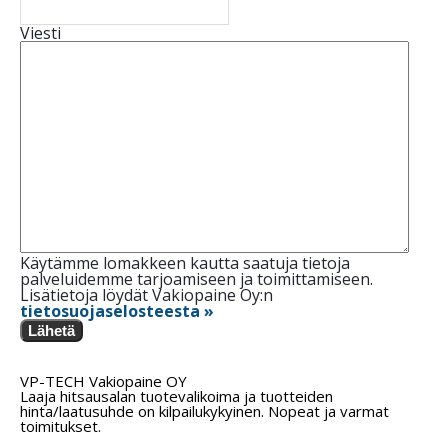
Viesti
Käytämme lomakkeen kautta saatuja tietoja
palveluidemme tarjoamiseen ja toimittamiseen.
Lisätietoja löydät Vakiopaine Oy:n
tietosuojaselosteesta »
Lähetä
VP-TECH Vakiopaine OY
Laaja hitsausalan tuotevalikoima ja tuotteiden
hinta/laatusuhde on kilpailukykyinen. Nopeat ja varmat
toimitukset.