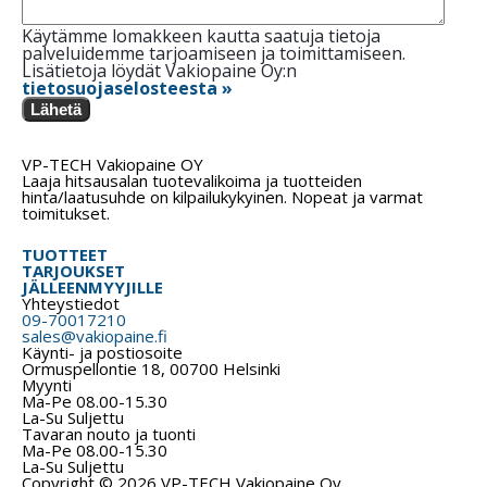
Käytämme lomakkeen kautta saatuja tietoja
palveluidemme tarjoamiseen ja toimittamiseen.
Lisätietoja löydät Vakiopaine Oy:n
tietosuojaselosteesta »
Lähetä
VP-TECH Vakiopaine OY
Laaja hitsausalan tuotevalikoima ja tuotteiden
hinta/laatusuhde on kilpailukykyinen. Nopeat ja varmat
toimitukset.
TUOTTEET
TARJOUKSET
JÄLLEENMYYJILLE
Yhteystiedot
09-70017210
sales@vakiopaine.fi
Käynti- ja postiosoite
Ormuspellontie 18, 00700 Helsinki
Myynti
Ma-Pe 08.00-15.30
La-Su Suljettu
Tavaran nouto ja tuonti
Ma-Pe 08.00-15.30
La-Su Suljettu
Copyright © 2026 VP-TECH Vakiopaine Oy