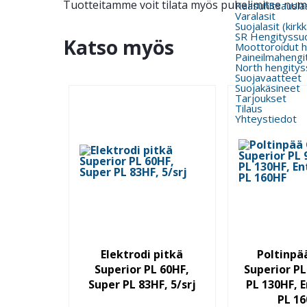
Tuotteitamme voit tilata myös puhelimitse nu
Kaasuhitsauslas
Varalasit
Suojalasit (kirk
SR Hengityssu
Katso myös
Moottoroidut h
Paineilmahengi
North hengitys
Suojavaatteet
Suojakäsineet
Tarjoukset
Tilaus
Yhteystiedot
Elektrodi pitkä
Poltinpä
Superior PL 60HF,
Superior PL
Super PL 83HF, 5/srj
PL 130HF, E
PL 1