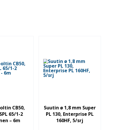
i
ltin CB50,
Suutin ø 1,8 mm Super
SPL 65/1-2
PL 130, Enterprise PL
men – 6m
160HF, 5/srj