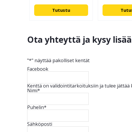
Tutustu
Tutu
Ota yhteyttä ja kysy lisä
"
*
" näyttää pakolliset kentät
Facebook
Kenttä on validointitarkoituksiin ja tulee jättä
Nimi
*
Puhelin
*
Sähköposti