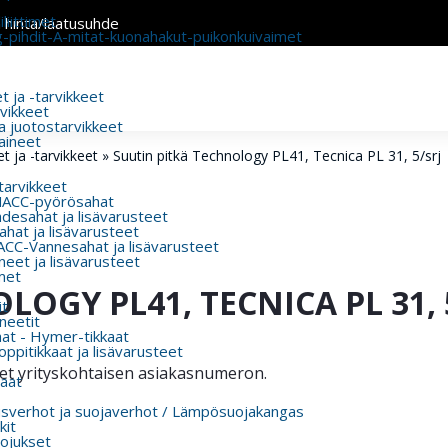
liittimet
n hinta/laatusuhde
g-pihdit-A-mitat-kuonahakut-puikonkuivaimet
 ja -tarvikkeet
rvikkeet
a juotostarvikkeet
aineet
t ja -tarvikkeet
»
Suutin pitkä Technology PL41, Tecnica PL 31, 5/srj
 tarvikkeet
MACC-pyörösahat
esahat ja lisävarusteet
hat ja lisävarusteet
CC-Vannesahat ja lisävarusteet
eet ja lisävarusteet
met
OGY PL41, TECNICA PL 31, 
t
eetit
aat - Hymer-tikkaat
ppitikkaat ja lisävarusteet
itset yrityskohtaisen asiakasnumeron.
aat
usverhot ja suojaverhot / Lämpösuojakangas
kit
ojukset