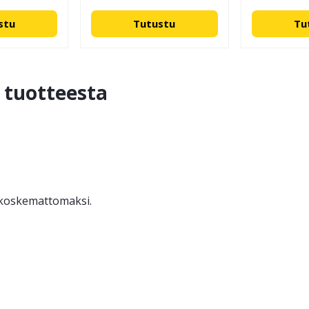
stu
Tutustu
Tu
ä tuotteesta
ä koskemattomaksi.