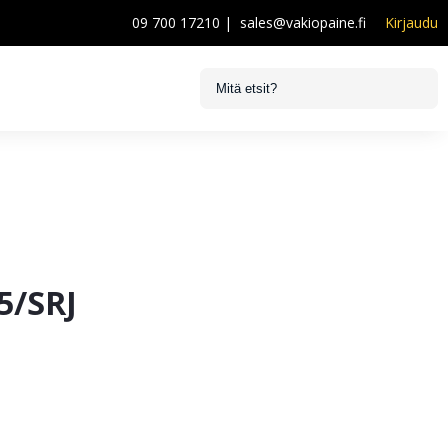
09 700 17210
|
sales@vakiopaine.fi
Kirjaudu
5/SRJ