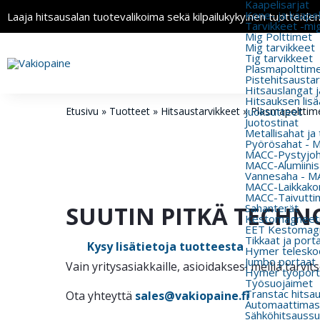
Kaapelisarjat
Kone- ja kaapeli
Laaja hitsausalan tuotevalikoima sekä kilpailukykyinen tuotteide
Tarvikkeet -mi
Mig Polttimet
Mig tarvikkeet
Tig tarvikkeet
Plasmapolttimet
Pistehitsausta
Hitsauslangat j
Hitsauksen lisä
Etusivu
»
Tuotteet
»
Hitsaustarvikkeet
»
Juoksutteet
Plasmapolttime
Juotostinat
Metallisahat ja
Pyörösahat - 
MACC-Pystyjohd
MACC-Alumiinisa
Vannesaha - MA
MACC-Laikkakon
MACC-Taivutti
SUUTIN PITKÄ TECHNOL
Sahanterät
Kestomagneeti
EET Kestomagn
Tikkaat ja port
Kysy lisätietoja tuotteesta
Hymer teleskoo
Jumbo portaat
Vain yritysasiakkaille, asioidaksesi meillä tarv
Hymer työport
Työsuojaimet
Transtac hitsa
Ota yhteyttä
sales@vakiopaine.fi
Automaattimas
Sähköhitsaussu