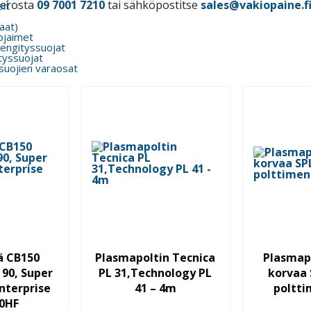
merosta
09 7001 7210
tai sähköpostitse
sales@vakiopaine.f
it
kaat)
ojaimet
engityssuojat
tyssuojat
suojien varaosat
ä CB150
Plasmapoltin Tecnica
Plasmapo
 90, Super
PL 31,Technology PL
korvaa 
nterprise
41 – 4m
poltti
60HF