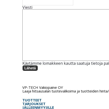
Viesti
Käytämme lomakkeen kautta saatuja tietoja pal
Lähetä
VP-TECH Vakiopaine OY
Laaja hitsausalan tuotevalikoima ja tuotteiden hinta
TUOTTEET
TARJOUKSET
JÄLLEENMYYJILLE