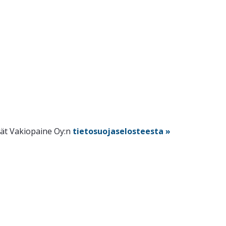
dät Vakiopaine Oy:n
tietosuojaselosteesta »