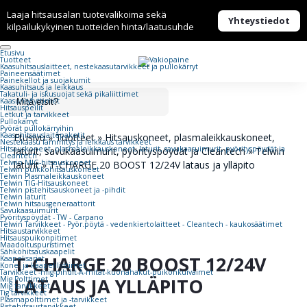
Laaja hitsausalan tuotevalikoima sekä
Yhteystiedot
kilpailukykyinen tuotteiden hinta/laatusuhde
Etusivu
Tuotteet
Kaasuhitsaus­laitteet, nestekaasu­tarvikkeet ja pullokärryt
Paineensäätimet
Painekellot ja suojakumit
Kaasuhitsaus ja leikkaus
Takatuli- ja iskusuojat sekä pikaliittimet
Kaasunsytyttimet
Hitsauspeilit
Letkut ja tarvikkeet
Pullokärryt
Pyörät pullokärryihin
Kaasuhitsauslaitepaketit
Etusivu
»
Tuotteet
»
Hitsauskoneet, plasmaleikkauskoneet,
Nestekaasu lämmitys ja leikkaus tarvikkeet
Hitsauskoneet, plasmaleikkauskoneet, laturit, savukaasuimurit, pyörityspöydät ja
laturit, savukaasuimurit, pyörityspöydät ja Cleantech
»
Telwin
Cleantech
Telwin MIG-hitsauskoneet
laturit
»
T-CHARGE 20 BOOST 12/24V lataus ja ylläpito
Telwin puikkohitsauskoneet
Telwin Plasmaleikkauskoneet
Telwin TIG-Hitsauskoneet
Telwin pistehitsauskoneet ja -pihdit
Telwin laturit
Telwin hitsausgeneraattorit
Savukaasuimurit
Pyörityspöydät - TW - Carpano
Telwin Tarvikkeet - Pyör.pöytä - vedenkiertolaitteet - Cleantech - kaukosäätimet
Hitsaustarvikkeet
Hitsauspuikonpitimet
Maadoituspuristimet
Sähköhitsauskaapelit
T-CHARGE 20 BOOST 12/24V
Kaapelisarjat
Kone- ja kaapeliliittimet
Tarvikkeet -mig-pihdit-A-mitat-kuonahakut-puikonkuivaimet
LATAUS JA YLLÄPITO
Mig Polttimet
Mig tarvikkeet
Tig tarvikkeet
Plasmapolttimet ja -tarvikkeet
Pistehitsaustarvikkeet