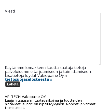
Viesti
Käytämme lomakkeen kautta saatuja tietoja
palveluidemme tarjoamiseen ja toimittamiseen.
Lisätietoja löydät Vakiopaine Oy:n
tietosuojaselosteesta »
Lähetä
VP-TECH Vakiopaine OY
Laaja hitsausalan tuotevalikoima ja tuotteiden
hinta/laatusuhde on kilpailukykyinen. Nopeat ja varmat
toimitukset.