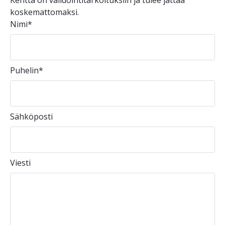
Kenttä on validointitarkoituksiin ja tulee jättää
koskemattomaksi.
Nimi
*
Puhelin
*
Sähköposti
Viesti