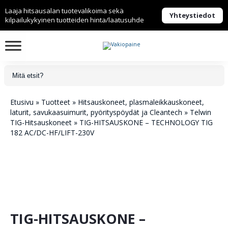
Laaja hitsausalan tuotevalikoima sekä
Yhteystiedot
kilpailukykyinen tuotteiden hinta/laatusuhde
Etusivu
»
Tuotteet
»
Hitsauskoneet, plasmaleikkauskoneet,
laturit, savukaasuimurit, pyörityspöydät ja Cleantech
»
Telwin
TIG-Hitsauskoneet
»
TIG-HITSAUSKONE – TECHNOLOGY TIG
182 AC/DC-HF/LIFT-230V
TIG-HITSAUSKONE –