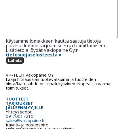
Käytämme lomakkeen kautta saatuja tietoja
palveluidemme tarjoamiseen ja toimittamiseen.
Lisätietoja löydät Vakiopaine Oy:n
tietosuojaselosteesta »
Lähetä
VP-TECH Vakiopaine OY
Laaja hitsausalan tuotevalikoima ja tuotteiden
hinta/laatusuhde on kilpailukykyinen. Nopeat ja varmat
toimitukset.
TUOTTEET
TARJOUKSET
JÄLLEENMYYJILLE
Yhteystiedot
09-70017210
sales@vakiopaine.fi
Käynti- ja postiosoite
Ormuspellontie 18, 00700 Helsinki