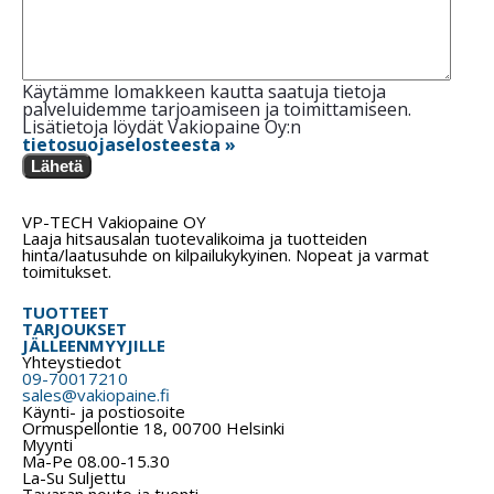
Käytämme lomakkeen kautta saatuja tietoja
palveluidemme tarjoamiseen ja toimittamiseen.
Lisätietoja löydät Vakiopaine Oy:n
tietosuojaselosteesta »
Lähetä
VP-TECH Vakiopaine OY
Laaja hitsausalan tuotevalikoima ja tuotteiden
hinta/laatusuhde on kilpailukykyinen. Nopeat ja varmat
toimitukset.
TUOTTEET
TARJOUKSET
JÄLLEENMYYJILLE
Yhteystiedot
09-70017210
sales@vakiopaine.fi
Käynti- ja postiosoite
Ormuspellontie 18, 00700 Helsinki
Myynti
Ma-Pe 08.00-15.30
La-Su Suljettu