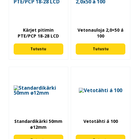
Kärjet pitimin
Vetonauloja 2,0×50 á
PTE/PCP 18-28 LCD
100
Tutustu
Tutustu
Standardikärki 50mm
Vetotähti á 100
ø12mm