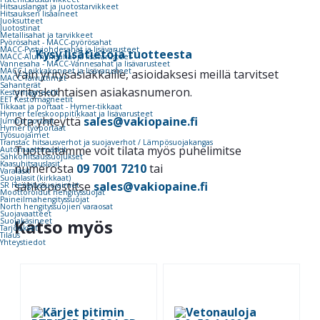
Hitsauslangat ja juotostarvikkeet
Hitsauksen lisäaineet
Juoksutteet
Juotostinat
Metallisahat ja tarvikkeet
Pyörösahat - MACC-pyörösahat
MACC-Pystyjohdesahat ja lisävarusteet
Kysy lisätietoja tuotteesta
MACC-Alumiinisahat ja lisävarusteet
Vannesaha - MACC-Vannesahat ja lisävarusteet
MACC-Laikkakoneet ja lisävarusteet
Vain yritysasiakkaille, asioidaksesi meillä tarvitset
MACC-Taivuttimet
Sahanterät
yrityskohtaisen asiakasnumeron.
Kestomagneetit
EET Kestomagneetit
Tikkaat ja portaat - Hymer-tikkaat
Hymer teleskooppitikkaat ja lisävarusteet
Ota yhteyttä
sales@vakiopaine.fi
Jumbo portaat
Hymer työportaat
Työsuojaimet
Transtac hitsausverhot ja suojaverhot / Lämpösuojakangas
Tuotteitamme voit tilata myös puhelimitse
Automaattimaskit
Sähköhitsaussuojukset
Kaasuhitsauslasit
numerosta
09 7001 7210
tai
Varalasit
Suojalasit (kirkkaat)
sähköpostitse
sales@vakiopaine.fi
SR Hengityssuojaimet
Moottoroidut hengityssuojat
Paineilmahengityssuojat
North hengityssuojien varaosat
Suojavaatteet
Katso myös
Suojakäsineet
Tarjoukset
Tilaus
Yhteystiedot