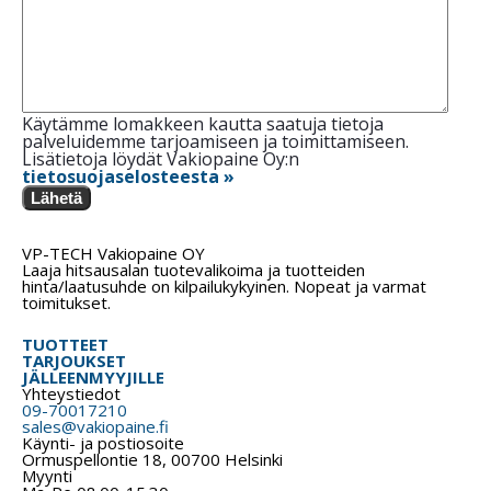
Käytämme lomakkeen kautta saatuja tietoja
palveluidemme tarjoamiseen ja toimittamiseen.
Lisätietoja löydät Vakiopaine Oy:n
tietosuojaselosteesta »
Lähetä
VP-TECH Vakiopaine OY
Laaja hitsausalan tuotevalikoima ja tuotteiden
hinta/laatusuhde on kilpailukykyinen. Nopeat ja varmat
toimitukset.
TUOTTEET
TARJOUKSET
JÄLLEENMYYJILLE
Yhteystiedot
09-70017210
sales@vakiopaine.fi
Käynti- ja postiosoite
Ormuspellontie 18, 00700 Helsinki
Myynti