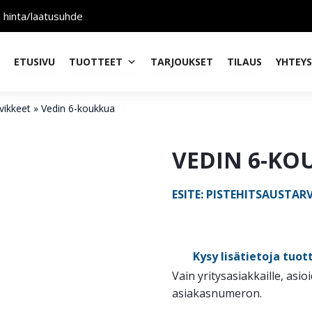
n hinta/laatusuhde
ETUSIVU
TUOTTEET
TARJOUKSET
TILAUS
YHTEY
vikkeet
»
Vedin 6-koukkua
VEDIN 6-KO
ESITE: PISTEHITSAUSTAR
Kysy lisätietoja tuot
Vain yritysasiakkaille, asio
asiakasnumeron.