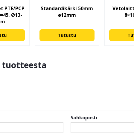
et PTE/PCP
Standardikärki 50mm
Vetolait
l=45, Ø13-
ø12mm
8×1
mm
stu
Tutustu
Tu
ä tuotteesta
Sähköposti