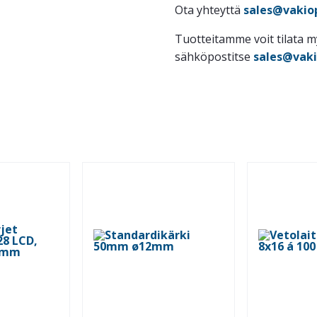
Ota yhteyttä
sales@vakiop
Tuotteitamme voit tilata 
sähköpostitse
sales@vaki