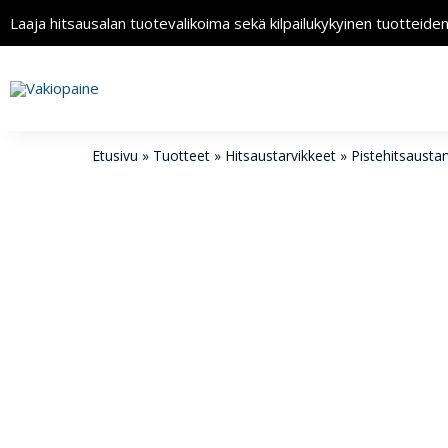
Laaja hitsausalan tuotevalikoima sekä kilpailukykyinen tuotteide
Etusivu
»
Tuotteet
»
Hitsaustarvikkeet
»
Pistehitsaustar