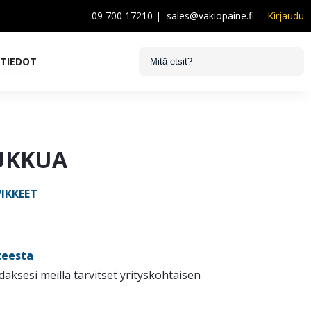
09 700 17210
|
sales@vakiopaine.fi
Kirjaudu
STIEDOT
UKKUA
VIKKEET
teesta
idaksesi meillä tarvitset yrityskohtaisen