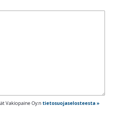
dät Vakiopaine Oy:n
tietosuojaselosteesta »