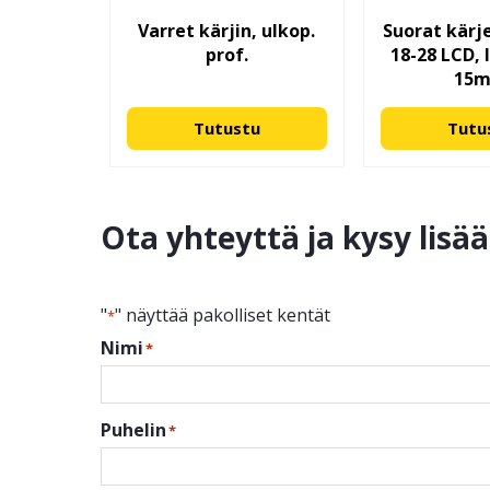
Varret kärjin, ulkop.
Suorat kärj
prof.
18-28 LCD, 
15
Tutustu
Tutu
Ota yhteyttä ja kysy lisä
"
" näyttää pakolliset kentät
*
Nimi
*
Puhelin
*