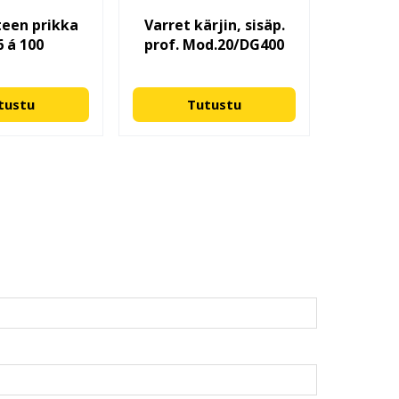
teen prikka
Varret kärjin, sisäp.
6 á 100
prof. Mod.20/DG400
tustu
Tutustu