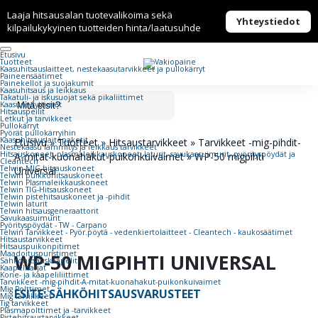
Laaja hitsausalan tuotevalikoima sekä
Yhteystiedot
kilpailukykyinen tuotteiden hinta/laatusuhde
Etusivu
Tuotteet
Kaasuhitsaus­laitteet, nestekaasu­tarvikkeet ja pullokärryt
Paineensäätimet
Painekellot ja suojakumit
Kaasuhitsaus ja leikkaus
Takatuli- ja iskusuojat sekä pikaliittimet
Kaasunsytyttimet
Hitsauspeilit
Letkut ja tarvikkeet
Pullokärryt
Pyörät pullokärryihin
Kaasuhitsauslaitepaketit
Etusivu
»
Tuotteet
»
Hitsaustarvikkeet
»
Tarvikkeet -mig-pihdit-
Nestekaasu lämmitys ja leikkaus tarvikkeet
Hitsauskoneet, plasmaleikkauskoneet, laturit, savukaasuimurit, pyörityspöydät ja
A-mitat-kuonahakut-puikonkuivaimet
»
WP-50 migpihti
Cleantech
Telwin MIG-hitsauskoneet
Universal
Telwin puikkohitsauskoneet
Telwin Plasmaleikkauskoneet
Telwin TIG-Hitsauskoneet
Telwin pistehitsauskoneet ja -pihdit
Telwin laturit
Telwin hitsausgeneraattorit
Savukaasuimurit
Pyörityspöydät - TW - Carpano
Telwin Tarvikkeet - Pyör.pöytä - vedenkiertolaitteet - Cleantech - kaukosäätimet
Hitsaustarvikkeet
Hitsauspuikonpitimet
Maadoituspuristimet
WP-50 MIGPIHTI UNIVERSAL
Sähköhitsauskaapelit
Kaapelisarjat
Kone- ja kaapeliliittimet
Tarvikkeet -mig-pihdit-A-mitat-kuonahakut-puikonkuivaimet
Mig Polttimet
ESITE: SÄHKÖHITSAUSVARUSTEET
Mig tarvikkeet
Tig tarvikkeet
Plasmapolttimet ja -tarvikkeet
Pistehitsaustarvikkeet