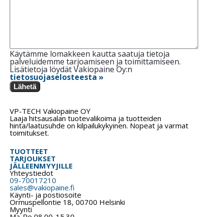
Käytämme lomakkeen kautta saatuja tietoja
palveluidemme tarjoamiseen ja toimittamiseen.
Lisätietoja löydät Vakiopaine Oy:n
tietosuojaselosteesta »
Lähetä
VP-TECH Vakiopaine OY
Laaja hitsausalan tuotevalikoima ja tuotteiden
hinta/laatusuhde on kilpailukykyinen. Nopeat ja varmat
toimitukset.
TUOTTEET
TARJOUKSET
JÄLLEENMYYJILLE
Yhteystiedot
09-70017210
sales@vakiopaine.fi
Käynti- ja postiosoite
Ormuspellontie 18, 00700 Helsinki
Myynti
Ma-Pe 08.00-15.30