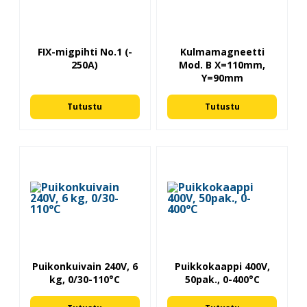
FIX-migpihti No.1 (-
Kulmamagneetti
250A)
Mod. B X=110mm,
Y=90mm
Tutustu
Tutustu
Puikonkuivain 240V, 6
Puikkokaappi 400V,
kg, 0/30-110°C
50pak., 0-400°C