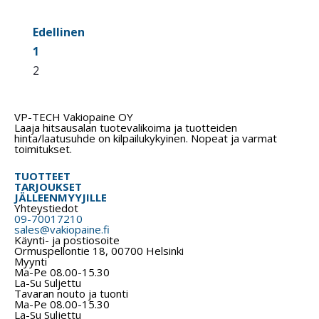
Edellinen
1
2
VP-TECH Vakiopaine OY
Laaja hitsausalan tuotevalikoima ja tuotteiden
hinta/laatusuhde on kilpailukykyinen. Nopeat ja varmat
toimitukset.
TUOTTEET
TARJOUKSET
JÄLLEENMYYJILLE
Yhteystiedot
09-70017210
sales@vakiopaine.fi
Käynti- ja postiosoite
Ormuspellontie 18, 00700 Helsinki
Myynti
Ma-Pe 08.00-15.30
La-Su Suljettu
Tavaran nouto ja tuonti
Ma-Pe 08.00-15.30
La-Su Suljettu