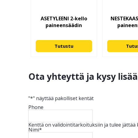
ASETYLEENI 2-kello
NESTEKAAS
paineensäädin
paineen
Tutustu
Tutu
Ota yhteyttä ja kysy lisä
"
*
" näyttää pakolliset kentät
Phone
Kenttä on validointitarkoituksiin ja tulee jättä
Nimi
*