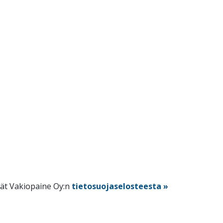
dät Vakiopaine Oy:n
tietosuojaselosteesta »