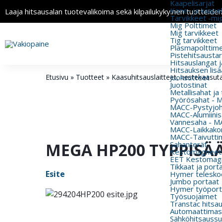
Kaapelisarjat
Kone- ja kaapeli
Laaja hitsausalan tuotevalikoima sekä kilpailukykyinen tuotteide
Tarvikkeet -mi
Mig Polttimet
Mig tarvikkeet
Tig tarvikkeet
Plasmapolttimet
Pistehitsausta
Hitsauslangat j
Hitsauksen lisä
Etusivu
»
Tuotteet
»
Kaasuhitsaus­laitteet, nestekaasu­ta
Juoksutteet
Juotostinat
Metallisahat ja
Pyörösahat - 
MACC-Pystyjohd
MACC-Alumiinisa
Vannesaha - MA
MACC-Laikkakon
MACC-Taivutti
MEGA HP200 TYPPISÄÄ
Sahanterät
Kestomagneeti
EET Kestomagn
Tikkaat ja port
Esite
Hymer teleskoo
Jumbo portaat
Hymer työport
Työsuojaimet
Transtac hitsa
Automaattimas
Sähköhitsaussu