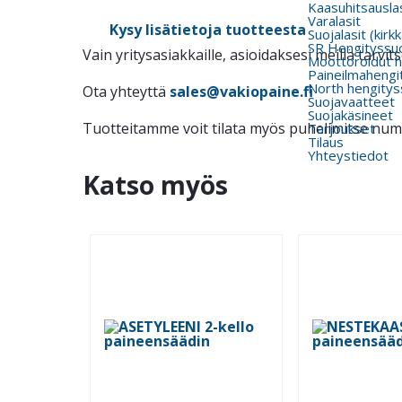
Kaasuhitsauslas
Varalasit
Kysy lisätietoja tuotteesta
Suojalasit (kirk
SR Hengityssu
Vain yritysasiakkaille, asioidaksesi meillä tarv
Moottoroidut h
Paineilmahengi
North hengitys
Ota yhteyttä
sales@vakiopaine.fi
Suojavaatteet
Suojakäsineet
Tuotteitamme voit tilata myös puhelimitse nu
Tarjoukset
Tilaus
Yhteystiedot
Katso myös