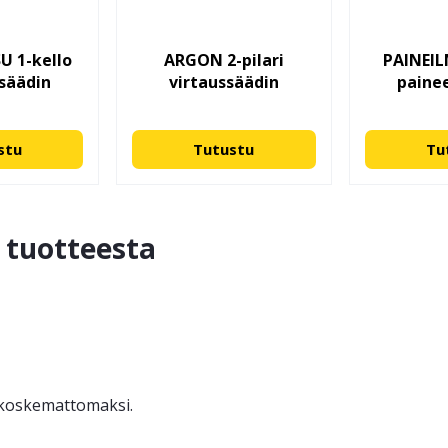
U 1-kello
ARGON 2-pilari
PAINEIL
säädin
virtaussäädin
paine
stu
Tutustu
Tu
ä tuotteesta
ä koskemattomaksi.