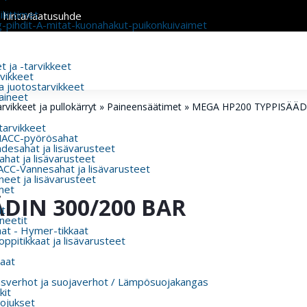
liittimet
n hinta/laatusuhde
g-pihdit-A-mitat-kuonahakut-puikonkuivaimet
 ja -tarvikkeet
rvikkeet
a juotostarvikkeet
aineet
rvikkeet ja pullokärryt
»
Paineensäätimet
»
MEGA HP200 TYPPISÄÄDI
 tarvikkeet
MACC-pyörösahat
esahat ja lisävarusteet
hat ja lisävarusteet
CC-Vannesahat ja lisävarusteet
eet ja lisävarusteet
met
DIN 300/200 BAR
t
eetit
aat - Hymer-tikkaat
ppitikkaat ja lisävarusteet
aat
usverhot ja suojaverhot / Lämpösuojakangas
kit
ojukset