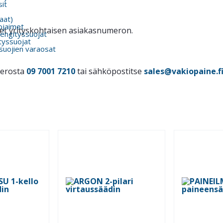
it
kaat)
ojaimet
itset yrityskohtaisen asiakasnumeron.
engityssuojat
tyssuojat
suojien varaosat
merosta
09 7001 7210
tai sähköpostitse
sales@vakiopaine.f