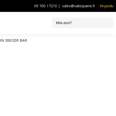
09 700 17210
|
sales@vakiopaine.fi
Kirjaudu
N 300/200 BAR