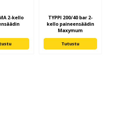
MA 2-kello
TYPPI 200/40 bar 2-
ensäädin
kello paineensäädin
Maxymum
tustu
Tutustu